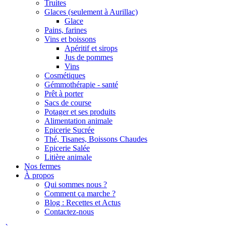
Truites
Glaces (seulement à Aurillac)
Glace
Pains, farines
Vins et boissons
Apéritif et sirops
Jus de pommes
Vins
Cosmétiques
Gémmothérapie - santé
Prêt à porter
Sacs de course
Potager et ses produits
Alimentation animale
Epicerie Sucrée
Thé, Tisanes, Boissons Chaudes
Epicerie Salée
Litière animale
Nos fermes
À propos
Qui sommes nous ?
Comment ça marche ?
Blog : Recettes et Actus
Contactez-nous