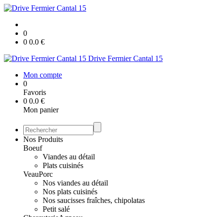
0
0
0.0
€
Drive Fermier Cantal 15
Mon compte
0
Favoris
0
0.0
€
Mon panier
Nos Produits
Boeuf
Viandes au détail
Plats cuisinés
Veau
Porc
Nos viandes au détail
Nos plats cuisinés
Nos saucisses fraîches, chipolatas
Petit salé