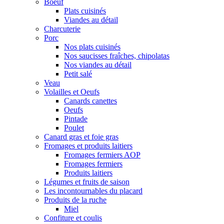
Boeuf
Plats cuisinés
Viandes au détail
Charcuterie
Porc
Nos plats cuisinés
Nos saucisses fraîches, chipolatas
Nos viandes au détail
Petit salé
Veau
Volailles et Oeufs
Canards canettes
Oeufs
Pintade
Poulet
Canard gras et foie gras
Fromages et produits laitiers
Fromages fermiers AOP
Fromages fermiers
Produits laitiers
Légumes et fruits de saison
Les incontournables du placard
Produits de la ruche
Miel
Confiture et coulis