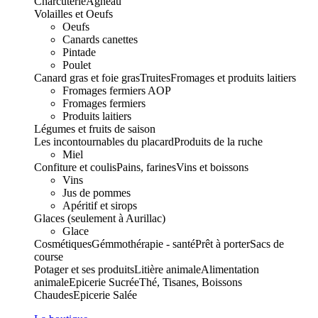
Charcuterie
Agneau
Volailles et Oeufs
Oeufs
Canards canettes
Pintade
Poulet
Canard gras et foie gras
Truites
Fromages et produits laitiers
Fromages fermiers AOP
Fromages fermiers
Produits laitiers
Légumes et fruits de saison
Les incontournables du placard
Produits de la ruche
Miel
Confiture et coulis
Pains, farines
Vins et boissons
Vins
Jus de pommes
Apéritif et sirops
Glaces (seulement à Aurillac)
Glace
Cosmétiques
Gémmothérapie - santé
Prêt à porter
Sacs de
course
Potager et ses produits
Litière animale
Alimentation
animale
Epicerie Sucrée
Thé, Tisanes, Boissons
Chaudes
Epicerie Salée