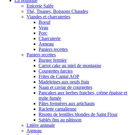
La boutique
Epicerie Salée
Thé, Tisanes, Boissons Chaudes
Viandes et charcuteries
Boeuf
Veau
Porc
Charcuterie
Agneau
Paniers recettes
Paniers recettes
Burger fermier
Carrot cake au miel de montagne
Courgettes farcies
Frites de Cantal AOP
Madeleines aux oeufs frais
Naan et caviar de courgettes
Pancakes aux herbes fraiches, crème épaisse et
truite fumée
Pâtes fermières aux artichauts
Raclette cantalienne
Risotto de lentilles blondes de Saint Flour
Sablés fins au pâtisson
Litière animale
Agneau