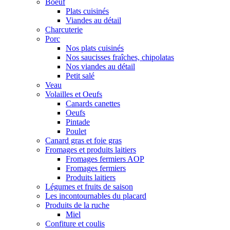
Boeuf
Plats cuisinés
Viandes au détail
Charcuterie
Porc
Nos plats cuisinés
Nos saucisses fraîches, chipolatas
Nos viandes au détail
Petit salé
Veau
Volailles et Oeufs
Canards canettes
Oeufs
Pintade
Poulet
Canard gras et foie gras
Fromages et produits laitiers
Fromages fermiers AOP
Fromages fermiers
Produits laitiers
Légumes et fruits de saison
Les incontournables du placard
Produits de la ruche
Miel
Confiture et coulis