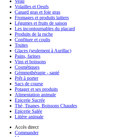
Veau
Volailles et Oeufs
Canard gras et foie gras
Fromages et produits laitiers
Légumes et fruits de saison
Les incontournables du placard
Produits de la ruche
Confiture et coulis
Truites
Glaces (seulement à Aurillac)
Pains, farines
Vins et boissons
Cosmétiques
Gémmothérapie - santé
Prêt à porter
Sacs de course
Potager et ses produits
Alimentation animale
Epicerie Sucrée
Thé, Tisanes, Boissons Chaudes
Epicerie Salée
Litière animale
Accès direct
Commander