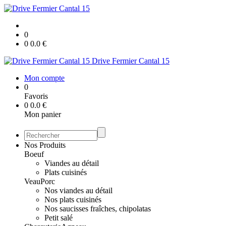
0
0
0.0
€
Drive Fermier Cantal 15
Mon compte
0
Favoris
0
0.0
€
Mon panier
Nos Produits
Boeuf
Viandes au détail
Plats cuisinés
Veau
Porc
Nos viandes au détail
Nos plats cuisinés
Nos saucisses fraîches, chipolatas
Petit salé