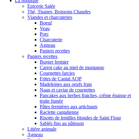
La boutique
Epicerie Salée
Thé, Tisanes, Boissons Chaudes
Viandes et charcuteries
Boeuf
Veau
Porc
Charcuterie
Agneau
Paniers recettes
Paniers recettes
Burger fermier
Carrot cake au miel de montagne
Courgettes farcies
Frites de Cantal AOP
Madeleines aux oeufs frais
Naan et caviar de courgettes
Pancakes aux herbes fraiches, crème épaisse et
truite fumée
Pâtes fermières aux artichauts
Raclette cantalienne
Risotto de lentilles blondes de Saint Flour
Sablés fins au pâtisson
Litière animale
Agneau