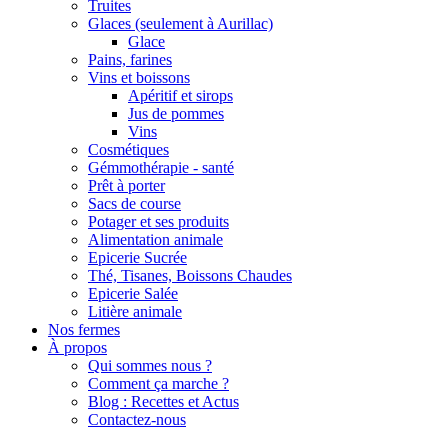
Truites
Glaces (seulement à Aurillac)
Glace
Pains, farines
Vins et boissons
Apéritif et sirops
Jus de pommes
Vins
Cosmétiques
Gémmothérapie - santé
Prêt à porter
Sacs de course
Potager et ses produits
Alimentation animale
Epicerie Sucrée
Thé, Tisanes, Boissons Chaudes
Epicerie Salée
Litière animale
Nos fermes
À propos
Qui sommes nous ?
Comment ça marche ?
Blog : Recettes et Actus
Contactez-nous