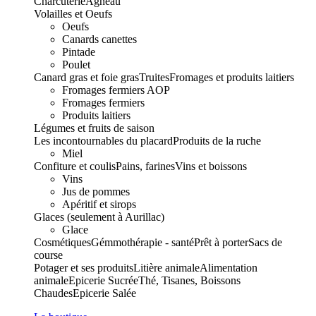
Charcuterie
Agneau
Volailles et Oeufs
Oeufs
Canards canettes
Pintade
Poulet
Canard gras et foie gras
Truites
Fromages et produits laitiers
Fromages fermiers AOP
Fromages fermiers
Produits laitiers
Légumes et fruits de saison
Les incontournables du placard
Produits de la ruche
Miel
Confiture et coulis
Pains, farines
Vins et boissons
Vins
Jus de pommes
Apéritif et sirops
Glaces (seulement à Aurillac)
Glace
Cosmétiques
Gémmothérapie - santé
Prêt à porter
Sacs de
course
Potager et ses produits
Litière animale
Alimentation
animale
Epicerie Sucrée
Thé, Tisanes, Boissons
Chaudes
Epicerie Salée