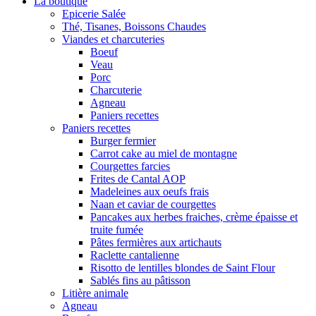
La boutique
Epicerie Salée
Thé, Tisanes, Boissons Chaudes
Viandes et charcuteries
Boeuf
Veau
Porc
Charcuterie
Agneau
Paniers recettes
Paniers recettes
Burger fermier
Carrot cake au miel de montagne
Courgettes farcies
Frites de Cantal AOP
Madeleines aux oeufs frais
Naan et caviar de courgettes
Pancakes aux herbes fraiches, crème épaisse et
truite fumée
Pâtes fermières aux artichauts
Raclette cantalienne
Risotto de lentilles blondes de Saint Flour
Sablés fins au pâtisson
Litière animale
Agneau