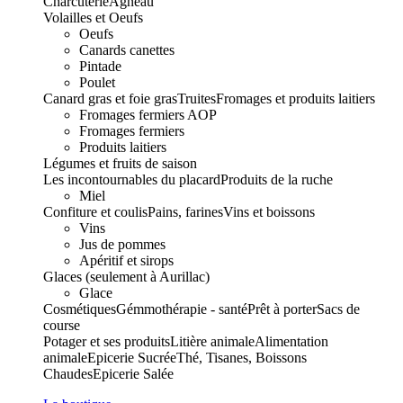
Charcuterie
Agneau
Volailles et Oeufs
Oeufs
Canards canettes
Pintade
Poulet
Canard gras et foie gras
Truites
Fromages et produits laitiers
Fromages fermiers AOP
Fromages fermiers
Produits laitiers
Légumes et fruits de saison
Les incontournables du placard
Produits de la ruche
Miel
Confiture et coulis
Pains, farines
Vins et boissons
Vins
Jus de pommes
Apéritif et sirops
Glaces (seulement à Aurillac)
Glace
Cosmétiques
Gémmothérapie - santé
Prêt à porter
Sacs de
course
Potager et ses produits
Litière animale
Alimentation
animale
Epicerie Sucrée
Thé, Tisanes, Boissons
Chaudes
Epicerie Salée