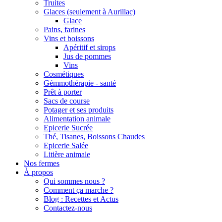
Truites
Glaces (seulement à Aurillac)
Glace
Pains, farines
Vins et boissons
Apéritif et sirops
Jus de pommes
Vins
Cosmétiques
Gémmothérapie - santé
Prêt à porter
Sacs de course
Potager et ses produits
Alimentation animale
Epicerie Sucrée
Thé, Tisanes, Boissons Chaudes
Epicerie Salée
Litière animale
Nos fermes
À propos
Qui sommes nous ?
Comment ça marche ?
Blog : Recettes et Actus
Contactez-nous