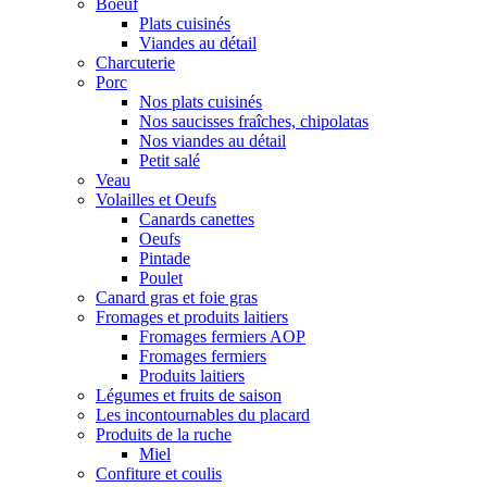
Boeuf
Plats cuisinés
Viandes au détail
Charcuterie
Porc
Nos plats cuisinés
Nos saucisses fraîches, chipolatas
Nos viandes au détail
Petit salé
Veau
Volailles et Oeufs
Canards canettes
Oeufs
Pintade
Poulet
Canard gras et foie gras
Fromages et produits laitiers
Fromages fermiers AOP
Fromages fermiers
Produits laitiers
Légumes et fruits de saison
Les incontournables du placard
Produits de la ruche
Miel
Confiture et coulis