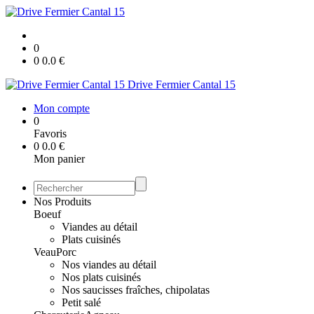
0
0
0.0
€
Drive Fermier Cantal 15
Mon compte
0
Favoris
0
0.0
€
Mon panier
Nos Produits
Boeuf
Viandes au détail
Plats cuisinés
Veau
Porc
Nos viandes au détail
Nos plats cuisinés
Nos saucisses fraîches, chipolatas
Petit salé