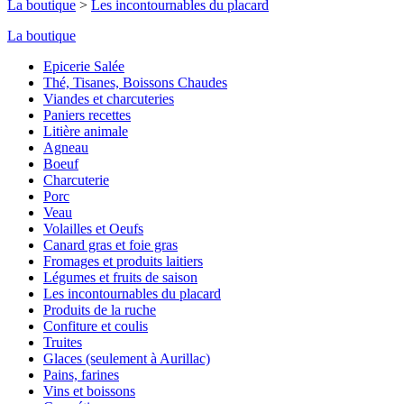
La boutique
>
Les incontournables du placard
La boutique
Epicerie Salée
Thé, Tisanes, Boissons Chaudes
Viandes et charcuteries
Paniers recettes
Litière animale
Agneau
Boeuf
Charcuterie
Porc
Veau
Volailles et Oeufs
Canard gras et foie gras
Fromages et produits laitiers
Légumes et fruits de saison
Les incontournables du placard
Produits de la ruche
Confiture et coulis
Truites
Glaces (seulement à Aurillac)
Pains, farines
Vins et boissons