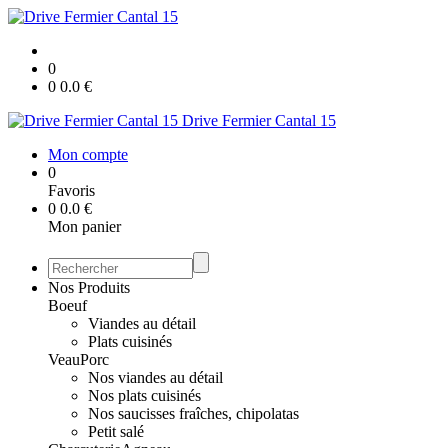
0
0
0.0
€
Drive Fermier Cantal 15
Mon compte
0
Favoris
0
0.0
€
Mon panier
Nos Produits
Boeuf
Viandes au détail
Plats cuisinés
Veau
Porc
Nos viandes au détail
Nos plats cuisinés
Nos saucisses fraîches, chipolatas
Petit salé