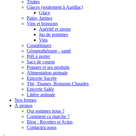
Truites
Glaces (seulement à Aurillac)
Glace
Pains, farines
Vins et boissons
Apéritif et sirops
Jus de pommes
Vins
Cosmétiques
Gémmothérapie - santé
Prêt à porter
Sacs de course
Potager et ses produits
Alimentation animale
Epicerie Sucrée
Thé, Tisanes, Boissons Chaudes
Epicerie Salée
Litière animale
Nos fermes
À propos
Qui sommes nous ?
Comment ça marche ?
Blog : Recettes et Actus
Contactez-nous