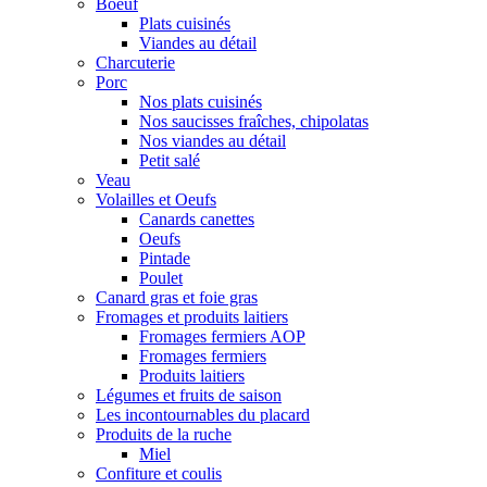
Boeuf
Plats cuisinés
Viandes au détail
Charcuterie
Porc
Nos plats cuisinés
Nos saucisses fraîches, chipolatas
Nos viandes au détail
Petit salé
Veau
Volailles et Oeufs
Canards canettes
Oeufs
Pintade
Poulet
Canard gras et foie gras
Fromages et produits laitiers
Fromages fermiers AOP
Fromages fermiers
Produits laitiers
Légumes et fruits de saison
Les incontournables du placard
Produits de la ruche
Miel
Confiture et coulis