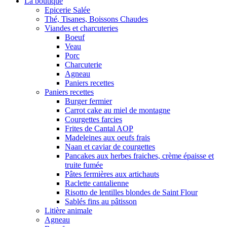
La boutique
Epicerie Salée
Thé, Tisanes, Boissons Chaudes
Viandes et charcuteries
Boeuf
Veau
Porc
Charcuterie
Agneau
Paniers recettes
Paniers recettes
Burger fermier
Carrot cake au miel de montagne
Courgettes farcies
Frites de Cantal AOP
Madeleines aux oeufs frais
Naan et caviar de courgettes
Pancakes aux herbes fraiches, crème épaisse et
truite fumée
Pâtes fermières aux artichauts
Raclette cantalienne
Risotto de lentilles blondes de Saint Flour
Sablés fins au pâtisson
Litière animale
Agneau