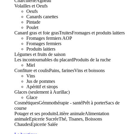
Charcuterie
Agneau
Volailles et Oeufs
Oeufs
Canards canettes
Pintade
Poulet
Canard gras et foie gras
Truites
Fromages et produits laitiers
Fromages fermiers AOP
Fromages fermiers
Produits laitiers
Légumes et fruits de saison
Les incontournables du placard
Produits de la ruche
Miel
Confiture et coulis
Pains, farines
Vins et boissons
Vins
Jus de pommes
Apéritif et sirops
Glaces (seulement à Aurillac)
Glace
Cosmétiques
Gémmothérapie - santé
Prêt à porter
Sacs de
course
Potager et ses produits
Litière animale
Alimentation
animale
Epicerie Sucrée
Thé, Tisanes, Boissons
Chaudes
Epicerie Salée