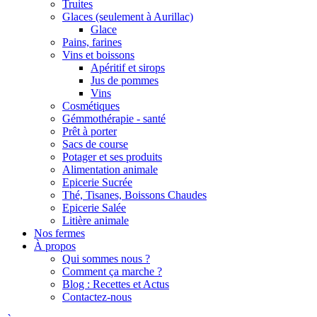
Truites
Glaces (seulement à Aurillac)
Glace
Pains, farines
Vins et boissons
Apéritif et sirops
Jus de pommes
Vins
Cosmétiques
Gémmothérapie - santé
Prêt à porter
Sacs de course
Potager et ses produits
Alimentation animale
Epicerie Sucrée
Thé, Tisanes, Boissons Chaudes
Epicerie Salée
Litière animale
Nos fermes
À propos
Qui sommes nous ?
Comment ça marche ?
Blog : Recettes et Actus
Contactez-nous