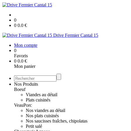
0
0
0.0
€
Drive Fermier Cantal 15
Mon compte
0
Favoris
0
0.0
€
Mon panier
Nos Produits
Boeuf
Viandes au détail
Plats cuisinés
Veau
Porc
Nos viandes au détail
Nos plats cuisinés
Nos saucisses fraîches, chipolatas
Petit salé