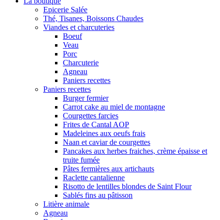
La boutique
Epicerie Salée
Thé, Tisanes, Boissons Chaudes
Viandes et charcuteries
Boeuf
Veau
Porc
Charcuterie
Agneau
Paniers recettes
Paniers recettes
Burger fermier
Carrot cake au miel de montagne
Courgettes farcies
Frites de Cantal AOP
Madeleines aux oeufs frais
Naan et caviar de courgettes
Pancakes aux herbes fraiches, crème épaisse et
truite fumée
Pâtes fermières aux artichauts
Raclette cantalienne
Risotto de lentilles blondes de Saint Flour
Sablés fins au pâtisson
Litière animale
Agneau