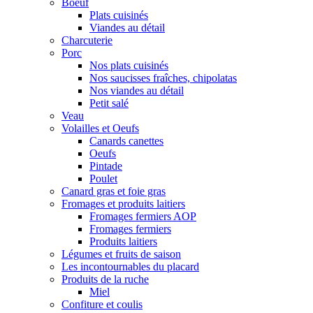
Boeuf
Plats cuisinés
Viandes au détail
Charcuterie
Porc
Nos plats cuisinés
Nos saucisses fraîches, chipolatas
Nos viandes au détail
Petit salé
Veau
Volailles et Oeufs
Canards canettes
Oeufs
Pintade
Poulet
Canard gras et foie gras
Fromages et produits laitiers
Fromages fermiers AOP
Fromages fermiers
Produits laitiers
Légumes et fruits de saison
Les incontournables du placard
Produits de la ruche
Miel
Confiture et coulis