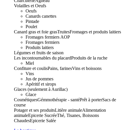
Charcuterie
Agneau
Volailles et Oeufs
Oeufs
Canards canettes
Pintade
Poulet
Canard gras et foie gras
Truites
Fromages et produits laitiers
Fromages fermiers AOP
Fromages fermiers
Produits laitiers
Légumes et fruits de saison
Les incontournables du placard
Produits de la ruche
Miel
Confiture et coulis
Pains, farines
Vins et boissons
Vins
Jus de pommes
Apéritif et sirops
Glaces (seulement à Aurillac)
Glace
Cosmétiques
Gémmothérapie - santé
Prêt à porter
Sacs de
course
Potager et ses produits
Litière animale
Alimentation
animale
Epicerie Sucrée
Thé, Tisanes, Boissons
Chaudes
Epicerie Salée