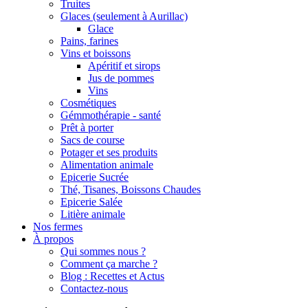
Truites
Glaces (seulement à Aurillac)
Glace
Pains, farines
Vins et boissons
Apéritif et sirops
Jus de pommes
Vins
Cosmétiques
Gémmothérapie - santé
Prêt à porter
Sacs de course
Potager et ses produits
Alimentation animale
Epicerie Sucrée
Thé, Tisanes, Boissons Chaudes
Epicerie Salée
Litière animale
Nos fermes
À propos
Qui sommes nous ?
Comment ça marche ?
Blog : Recettes et Actus
Contactez-nous