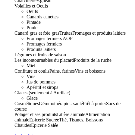
Charcuterie
Agneau
Volailles et Oeufs
Oeufs
Canards canettes
Pintade
Poulet
Canard gras et foie gras
Truites
Fromages et produits laitiers
Fromages fermiers AOP
Fromages fermiers
Produits laitiers
Légumes et fruits de saison
Les incontournables du placard
Produits de la ruche
Miel
Confiture et coulis
Pains, farines
Vins et boissons
Vins
Jus de pommes
Apéritif et sirops
Glaces (seulement à Aurillac)
Glace
Cosmétiques
Gémmothérapie - santé
Prêt à porter
Sacs de
course
Potager et ses produits
Litière animale
Alimentation
animale
Epicerie Sucrée
Thé, Tisanes, Boissons
Chaudes
Epicerie Salée