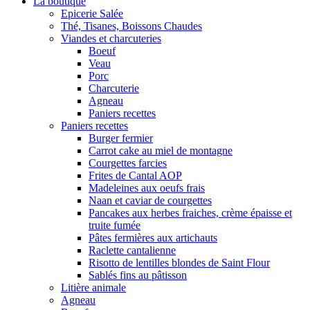
La boutique
Epicerie Salée
Thé, Tisanes, Boissons Chaudes
Viandes et charcuteries
Boeuf
Veau
Porc
Charcuterie
Agneau
Paniers recettes
Paniers recettes
Burger fermier
Carrot cake au miel de montagne
Courgettes farcies
Frites de Cantal AOP
Madeleines aux oeufs frais
Naan et caviar de courgettes
Pancakes aux herbes fraiches, crème épaisse et
truite fumée
Pâtes fermières aux artichauts
Raclette cantalienne
Risotto de lentilles blondes de Saint Flour
Sablés fins au pâtisson
Litière animale
Agneau