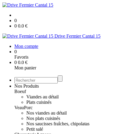
0
0
0.0
€
Drive Fermier Cantal 15
Mon compte
0
Favoris
0
0.0
€
Mon panier
Nos Produits
Boeuf
Viandes au détail
Plats cuisinés
Veau
Porc
Nos viandes au détail
Nos plats cuisinés
Nos saucisses fraîches, chipolatas
Petit salé