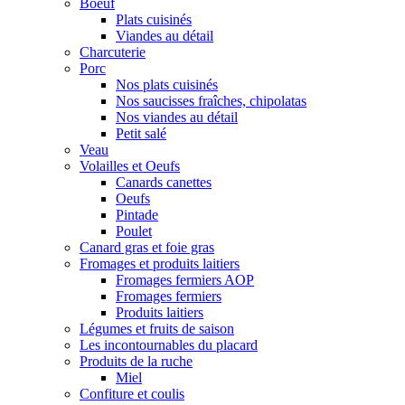
Boeuf
Plats cuisinés
Viandes au détail
Charcuterie
Porc
Nos plats cuisinés
Nos saucisses fraîches, chipolatas
Nos viandes au détail
Petit salé
Veau
Volailles et Oeufs
Canards canettes
Oeufs
Pintade
Poulet
Canard gras et foie gras
Fromages et produits laitiers
Fromages fermiers AOP
Fromages fermiers
Produits laitiers
Légumes et fruits de saison
Les incontournables du placard
Produits de la ruche
Miel
Confiture et coulis