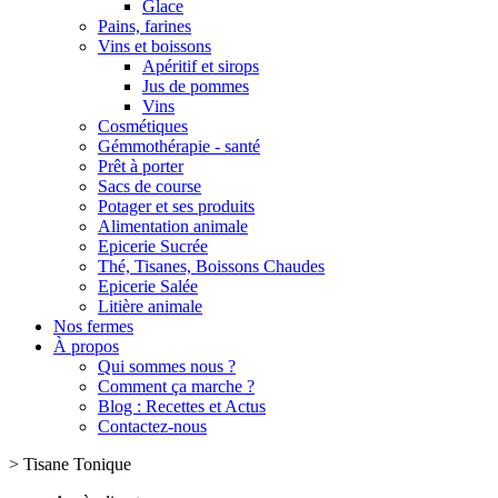
Glace
Pains, farines
Vins et boissons
Apéritif et sirops
Jus de pommes
Vins
Cosmétiques
Gémmothérapie - santé
Prêt à porter
Sacs de course
Potager et ses produits
Alimentation animale
Epicerie Sucrée
Thé, Tisanes, Boissons Chaudes
Epicerie Salée
Litière animale
Nos fermes
À propos
Qui sommes nous ?
Comment ça marche ?
Blog : Recettes et Actus
Contactez-nous
>
Tisane Tonique