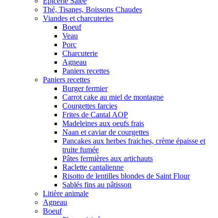
Epicerie Salée
Thé, Tisanes, Boissons Chaudes
Viandes et charcuteries
Boeuf
Veau
Porc
Charcuterie
Agneau
Paniers recettes
Paniers recettes
Burger fermier
Carrot cake au miel de montagne
Courgettes farcies
Frites de Cantal AOP
Madeleines aux oeufs frais
Naan et caviar de courgettes
Pancakes aux herbes fraiches, crème épaisse et
truite fumée
Pâtes fermières aux artichauts
Raclette cantalienne
Risotto de lentilles blondes de Saint Flour
Sablés fins au pâtisson
Litière animale
Agneau
Boeuf