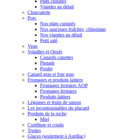
Plats cuisinés
Viandes au détail
Charcuterie
Porc
Nos plats cuisinés
Nos saucisses fraîches, chipolatas
Nos viandes au détail
Petit salé
Veau
Volailles et Oeufs
Canards canettes
Pintade
Poulet
Canard gras et foie gras
Fromages et produits laitiers
Fromages fermiers AOP
Fromages fermiers
Produits laitiers
Légumes et fruits de saison
Les incontournables du placard
Produits de la ruche
Miel
Confiture et coulis
Truites
Glaces (seulement à Aurillac)