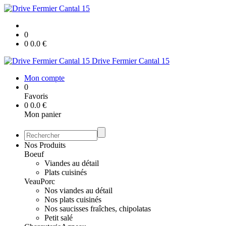
0
0
0.0
€
Drive Fermier Cantal 15
Mon compte
0
Favoris
0
0.0
€
Mon panier
Nos Produits
Boeuf
Viandes au détail
Plats cuisinés
Veau
Porc
Nos viandes au détail
Nos plats cuisinés
Nos saucisses fraîches, chipolatas
Petit salé