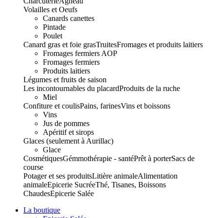
Charcuterie
Agneau
Volailles et Oeufs
Canards canettes
Pintade
Poulet
Canard gras et foie gras
Truites
Fromages et produits laitiers
Fromages fermiers AOP
Fromages fermiers
Produits laitiers
Légumes et fruits de saison
Les incontournables du placard
Produits de la ruche
Miel
Confiture et coulis
Pains, farines
Vins et boissons
Vins
Jus de pommes
Apéritif et sirops
Glaces (seulement à Aurillac)
Glace
Cosmétiques
Gémmothérapie - santé
Prêt à porter
Sacs de
course
Potager et ses produits
Litière animale
Alimentation
animale
Epicerie Sucrée
Thé, Tisanes, Boissons
Chaudes
Epicerie Salée
La boutique