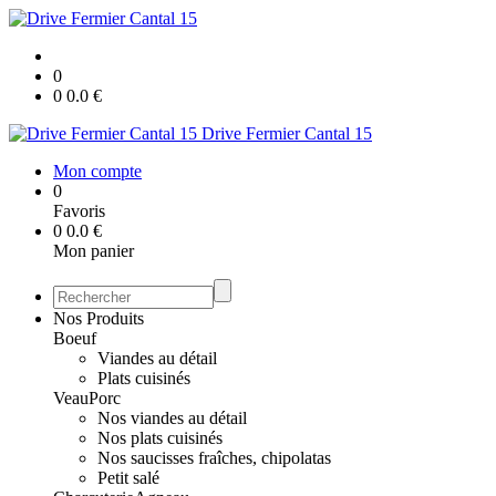
0
0
0.0
€
Drive Fermier Cantal 15
Mon compte
0
Favoris
0
0.0
€
Mon panier
Nos Produits
Boeuf
Viandes au détail
Plats cuisinés
Veau
Porc
Nos viandes au détail
Nos plats cuisinés
Nos saucisses fraîches, chipolatas
Petit salé