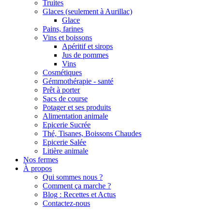
Truites
Glaces (seulement à Aurillac)
Glace
Pains, farines
Vins et boissons
Apéritif et sirops
Jus de pommes
Vins
Cosmétiques
Gémmothérapie - santé
Prêt à porter
Sacs de course
Potager et ses produits
Alimentation animale
Epicerie Sucrée
Thé, Tisanes, Boissons Chaudes
Epicerie Salée
Litière animale
Nos fermes
À propos
Qui sommes nous ?
Comment ça marche ?
Blog : Recettes et Actus
Contactez-nous