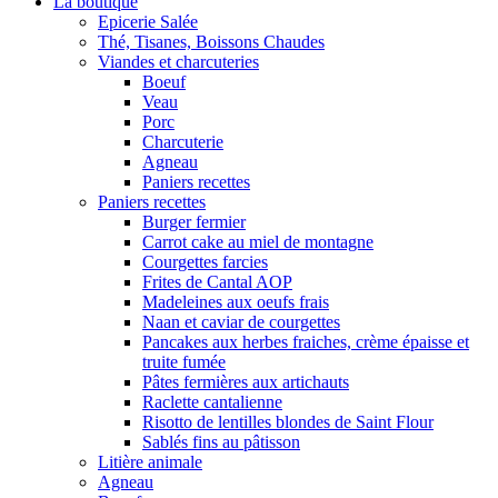
La boutique
Epicerie Salée
Thé, Tisanes, Boissons Chaudes
Viandes et charcuteries
Boeuf
Veau
Porc
Charcuterie
Agneau
Paniers recettes
Paniers recettes
Burger fermier
Carrot cake au miel de montagne
Courgettes farcies
Frites de Cantal AOP
Madeleines aux oeufs frais
Naan et caviar de courgettes
Pancakes aux herbes fraiches, crème épaisse et
truite fumée
Pâtes fermières aux artichauts
Raclette cantalienne
Risotto de lentilles blondes de Saint Flour
Sablés fins au pâtisson
Litière animale
Agneau