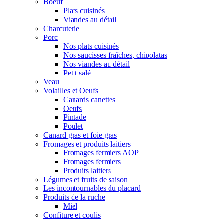
Boeuf
Plats cuisinés
Viandes au détail
Charcuterie
Porc
Nos plats cuisinés
Nos saucisses fraîches, chipolatas
Nos viandes au détail
Petit salé
Veau
Volailles et Oeufs
Canards canettes
Oeufs
Pintade
Poulet
Canard gras et foie gras
Fromages et produits laitiers
Fromages fermiers AOP
Fromages fermiers
Produits laitiers
Légumes et fruits de saison
Les incontournables du placard
Produits de la ruche
Miel
Confiture et coulis