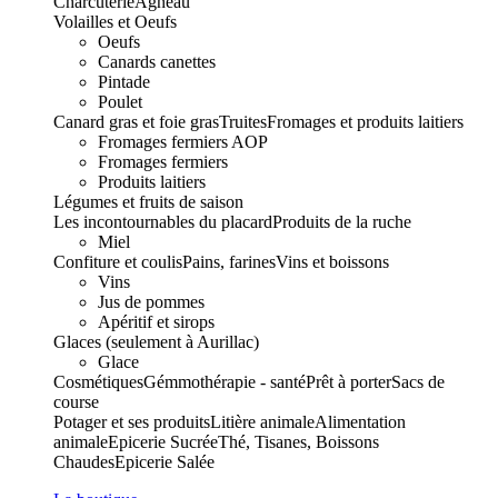
Charcuterie
Agneau
Volailles et Oeufs
Oeufs
Canards canettes
Pintade
Poulet
Canard gras et foie gras
Truites
Fromages et produits laitiers
Fromages fermiers AOP
Fromages fermiers
Produits laitiers
Légumes et fruits de saison
Les incontournables du placard
Produits de la ruche
Miel
Confiture et coulis
Pains, farines
Vins et boissons
Vins
Jus de pommes
Apéritif et sirops
Glaces (seulement à Aurillac)
Glace
Cosmétiques
Gémmothérapie - santé
Prêt à porter
Sacs de
course
Potager et ses produits
Litière animale
Alimentation
animale
Epicerie Sucrée
Thé, Tisanes, Boissons
Chaudes
Epicerie Salée