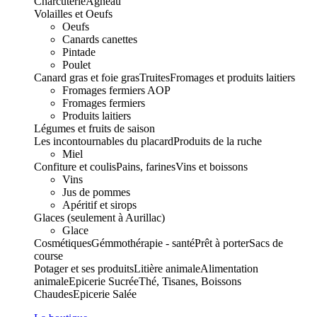
Charcuterie
Agneau
Volailles et Oeufs
Oeufs
Canards canettes
Pintade
Poulet
Canard gras et foie gras
Truites
Fromages et produits laitiers
Fromages fermiers AOP
Fromages fermiers
Produits laitiers
Légumes et fruits de saison
Les incontournables du placard
Produits de la ruche
Miel
Confiture et coulis
Pains, farines
Vins et boissons
Vins
Jus de pommes
Apéritif et sirops
Glaces (seulement à Aurillac)
Glace
Cosmétiques
Gémmothérapie - santé
Prêt à porter
Sacs de
course
Potager et ses produits
Litière animale
Alimentation
animale
Epicerie Sucrée
Thé, Tisanes, Boissons
Chaudes
Epicerie Salée