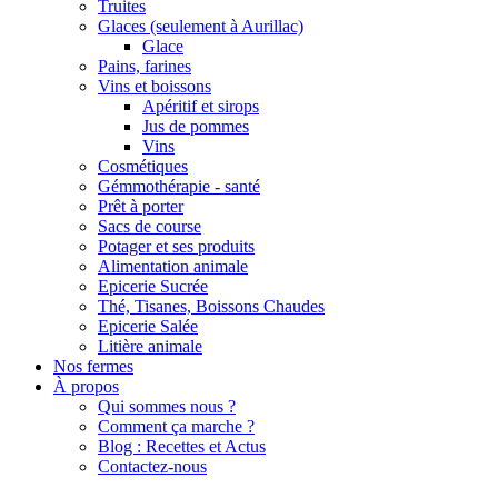
Truites
Glaces (seulement à Aurillac)
Glace
Pains, farines
Vins et boissons
Apéritif et sirops
Jus de pommes
Vins
Cosmétiques
Gémmothérapie - santé
Prêt à porter
Sacs de course
Potager et ses produits
Alimentation animale
Epicerie Sucrée
Thé, Tisanes, Boissons Chaudes
Epicerie Salée
Litière animale
Nos fermes
À propos
Qui sommes nous ?
Comment ça marche ?
Blog : Recettes et Actus
Contactez-nous