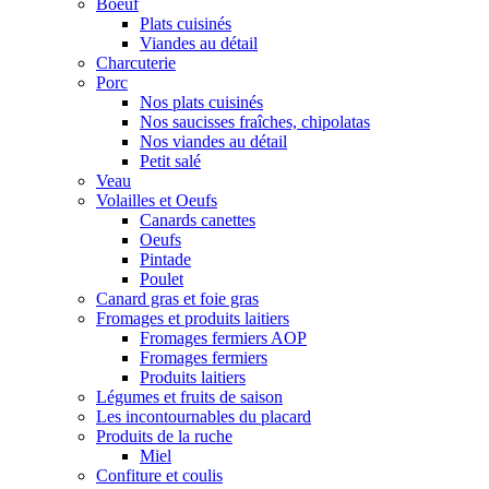
Boeuf
Plats cuisinés
Viandes au détail
Charcuterie
Porc
Nos plats cuisinés
Nos saucisses fraîches, chipolatas
Nos viandes au détail
Petit salé
Veau
Volailles et Oeufs
Canards canettes
Oeufs
Pintade
Poulet
Canard gras et foie gras
Fromages et produits laitiers
Fromages fermiers AOP
Fromages fermiers
Produits laitiers
Légumes et fruits de saison
Les incontournables du placard
Produits de la ruche
Miel
Confiture et coulis