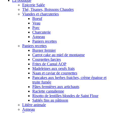
La boutique
Epicerie Salée
Thé, Tisanes, Boissons Chaudes
Viandes et charcuteries
Boeuf
Veau
Porc
Charcuterie
Agneau
Paniers recettes
Paniers recettes
Burger fermier
Carrot cake au miel de montagne
Courgettes farcies
Frites de Cantal AOP
Madeleines aux oeufs frais
Naan et caviar de courgettes
Pancakes aux herbes fraiches, crème épaisse et
truite fumée
Pâtes fermières aux artichauts
Raclette cantalienne
Risotto de lentilles blondes de Saint Flour
Sablés fins au pâtisson
Litière animale
Agneau