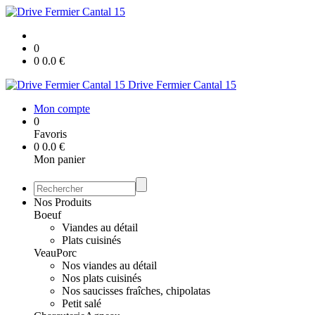
0
0
0.0
€
Drive Fermier Cantal 15
Mon compte
0
Favoris
0
0.0
€
Mon panier
Nos Produits
Boeuf
Viandes au détail
Plats cuisinés
Veau
Porc
Nos viandes au détail
Nos plats cuisinés
Nos saucisses fraîches, chipolatas
Petit salé