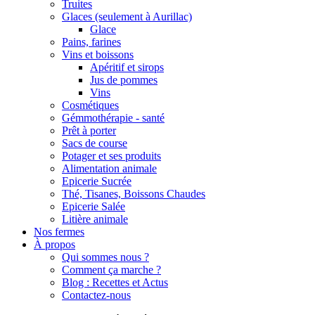
Truites
Glaces (seulement à Aurillac)
Glace
Pains, farines
Vins et boissons
Apéritif et sirops
Jus de pommes
Vins
Cosmétiques
Gémmothérapie - santé
Prêt à porter
Sacs de course
Potager et ses produits
Alimentation animale
Epicerie Sucrée
Thé, Tisanes, Boissons Chaudes
Epicerie Salée
Litière animale
Nos fermes
À propos
Qui sommes nous ?
Comment ça marche ?
Blog : Recettes et Actus
Contactez-nous