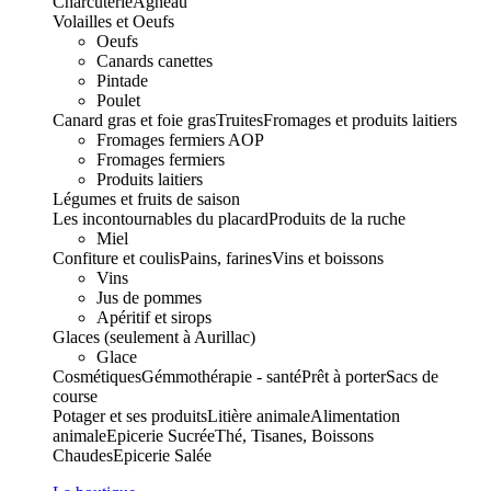
Charcuterie
Agneau
Volailles et Oeufs
Oeufs
Canards canettes
Pintade
Poulet
Canard gras et foie gras
Truites
Fromages et produits laitiers
Fromages fermiers AOP
Fromages fermiers
Produits laitiers
Légumes et fruits de saison
Les incontournables du placard
Produits de la ruche
Miel
Confiture et coulis
Pains, farines
Vins et boissons
Vins
Jus de pommes
Apéritif et sirops
Glaces (seulement à Aurillac)
Glace
Cosmétiques
Gémmothérapie - santé
Prêt à porter
Sacs de
course
Potager et ses produits
Litière animale
Alimentation
animale
Epicerie Sucrée
Thé, Tisanes, Boissons
Chaudes
Epicerie Salée