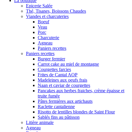
La boutique
Epicerie Salée
Thé, Tisanes, Boissons Chaudes
Viandes et charcuteries
Boeuf
Veau
Porc
Charcuterie
Agneau
Paniers recettes
Paniers recettes
Burger fermier
Carrot cake au miel de montagne
Courgettes farcies
Frites de Cantal AOP
Madeleines aux oeufs frais
Naan et caviar de courgettes
Pancakes aux herbes fraiches, crème épaisse et
truite fumée
Pâtes fermières aux artichauts
Raclette cantalienne
Risotto de lentilles blondes de Saint Flour
Sablés fins au pâtisson
Litière animale
Agneau