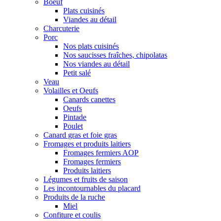
Boeuf
Plats cuisinés
Viandes au détail
Charcuterie
Porc
Nos plats cuisinés
Nos saucisses fraîches, chipolatas
Nos viandes au détail
Petit salé
Veau
Volailles et Oeufs
Canards canettes
Oeufs
Pintade
Poulet
Canard gras et foie gras
Fromages et produits laitiers
Fromages fermiers AOP
Fromages fermiers
Produits laitiers
Légumes et fruits de saison
Les incontournables du placard
Produits de la ruche
Miel
Confiture et coulis