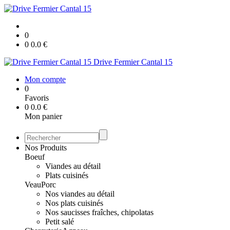
0
0
0.0
€
Drive Fermier Cantal 15
Mon compte
0
Favoris
0
0.0
€
Mon panier
Nos Produits
Boeuf
Viandes au détail
Plats cuisinés
Veau
Porc
Nos viandes au détail
Nos plats cuisinés
Nos saucisses fraîches, chipolatas
Petit salé