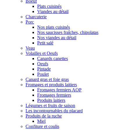
Boeuf
Plats cuisinés
Viandes au détail
Charcuterie
Porc
Nos plats cuisinés
Nos saucisses fraîches, chipolatas
Nos viandes au détail
Petit salé
Veau
Volailles et Oeufs
Canards canettes
Oeufs
Pintade
Poulet
Canard gras et foie gras
Fromages et produits laitiers
Fromages fermiers AOP
Fromages fermiers
Produits laitiers
Légumes et fruits de saison
Les incontournables du placard
Produits de la ruche
Miel
Confiture et coulis