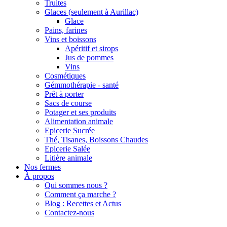
Truites
Glaces (seulement à Aurillac)
Glace
Pains, farines
Vins et boissons
Apéritif et sirops
Jus de pommes
Vins
Cosmétiques
Gémmothérapie - santé
Prêt à porter
Sacs de course
Potager et ses produits
Alimentation animale
Epicerie Sucrée
Thé, Tisanes, Boissons Chaudes
Epicerie Salée
Litière animale
Nos fermes
À propos
Qui sommes nous ?
Comment ça marche ?
Blog : Recettes et Actus
Contactez-nous