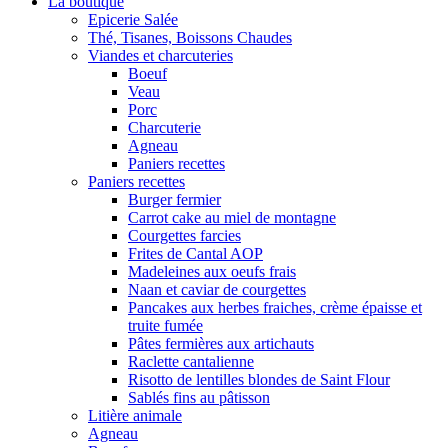
La boutique
Epicerie Salée
Thé, Tisanes, Boissons Chaudes
Viandes et charcuteries
Boeuf
Veau
Porc
Charcuterie
Agneau
Paniers recettes
Paniers recettes
Burger fermier
Carrot cake au miel de montagne
Courgettes farcies
Frites de Cantal AOP
Madeleines aux oeufs frais
Naan et caviar de courgettes
Pancakes aux herbes fraiches, crème épaisse et
truite fumée
Pâtes fermières aux artichauts
Raclette cantalienne
Risotto de lentilles blondes de Saint Flour
Sablés fins au pâtisson
Litière animale
Agneau