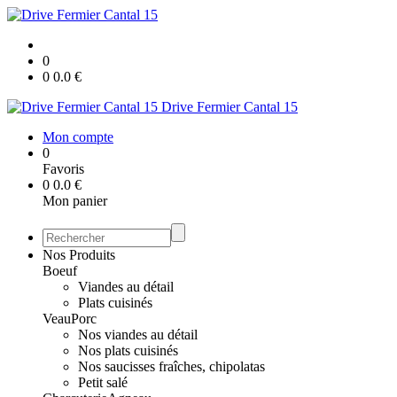
0
0
0.0
€
Drive Fermier Cantal 15
Mon compte
0
Favoris
0
0.0
€
Mon panier
Nos Produits
Boeuf
Viandes au détail
Plats cuisinés
Veau
Porc
Nos viandes au détail
Nos plats cuisinés
Nos saucisses fraîches, chipolatas
Petit salé