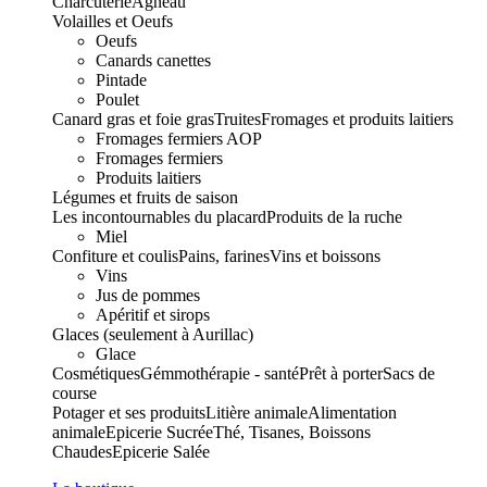
Charcuterie
Agneau
Volailles et Oeufs
Oeufs
Canards canettes
Pintade
Poulet
Canard gras et foie gras
Truites
Fromages et produits laitiers
Fromages fermiers AOP
Fromages fermiers
Produits laitiers
Légumes et fruits de saison
Les incontournables du placard
Produits de la ruche
Miel
Confiture et coulis
Pains, farines
Vins et boissons
Vins
Jus de pommes
Apéritif et sirops
Glaces (seulement à Aurillac)
Glace
Cosmétiques
Gémmothérapie - santé
Prêt à porter
Sacs de
course
Potager et ses produits
Litière animale
Alimentation
animale
Epicerie Sucrée
Thé, Tisanes, Boissons
Chaudes
Epicerie Salée