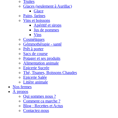
Truites
Glaces (seulement à Aurillac)
Glace
Pains, farines
Vins et boissons
Apéritif et sirops
Jus de pommes
Vins
Cosmétiques
Gémmothérapie - santé
Prêt à porter
Sacs de course
Potager et ses produits
Alimentation animale
Epicerie Sucrée
Thé, Tisanes, Boissons Chaudes
Epicerie Salée
Litière animale
Nos fermes
À propos
Qui sommes nous ?
Comment ça marche ?
Blog : Recettes et Actus
Contactez-nous