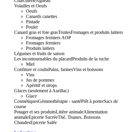
Charcuterie
Agneau
Volailles et Oeufs
Oeufs
Canards canettes
Pintade
Poulet
Canard gras et foie gras
Truites
Fromages et produits laitiers
Fromages fermiers AOP
Fromages fermiers
Produits laitiers
Légumes et fruits de saison
Les incontournables du placard
Produits de la ruche
Miel
Confiture et coulis
Pains, farines
Vins et boissons
Vins
Jus de pommes
Apéritif et sirops
Glaces (seulement à Aurillac)
Glace
Cosmétiques
Gémmothérapie - santé
Prêt à porter
Sacs de
course
Potager et ses produits
Litière animale
Alimentation
animale
Epicerie Sucrée
Thé, Tisanes, Boissons
Chaudes
Epicerie Salée