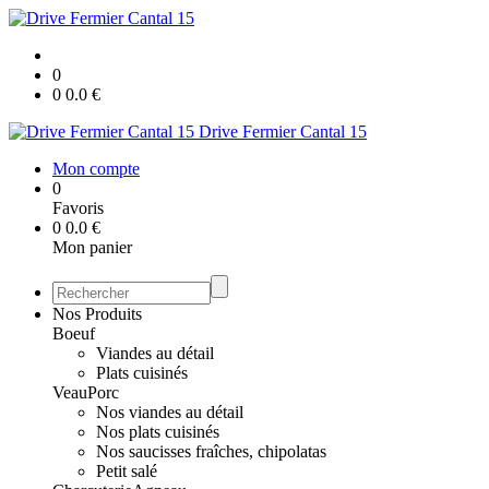
0
0
0.0
€
Drive Fermier Cantal 15
Mon compte
0
Favoris
0
0.0
€
Mon panier
Nos Produits
Boeuf
Viandes au détail
Plats cuisinés
Veau
Porc
Nos viandes au détail
Nos plats cuisinés
Nos saucisses fraîches, chipolatas
Petit salé