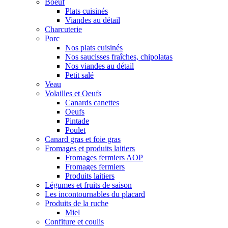
Boeuf
Plats cuisinés
Viandes au détail
Charcuterie
Porc
Nos plats cuisinés
Nos saucisses fraîches, chipolatas
Nos viandes au détail
Petit salé
Veau
Volailles et Oeufs
Canards canettes
Oeufs
Pintade
Poulet
Canard gras et foie gras
Fromages et produits laitiers
Fromages fermiers AOP
Fromages fermiers
Produits laitiers
Légumes et fruits de saison
Les incontournables du placard
Produits de la ruche
Miel
Confiture et coulis