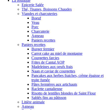
La boutique
Epicerie Salée
Thé, Tisanes, Boissons Chaudes
Viandes et charcuteries
Boeuf
Veau
Porc
Charcuterie
Agneau
Paniers recettes
Paniers recettes
Burger fermier
Carrot cake au miel de montagne
Courgettes farcies
Frites de Cantal AOP
Madeleines aux oeufs frais
Naan et caviar de courgettes
Pancakes aux herbes fraiches, crème épaisse et
truite fumée
Pâtes fermières aux artichauts
Raclette cantalienne
Risotto de lentilles blondes de Saint Flour
Sablés fins au pâtisson
Litière animale
Agneau