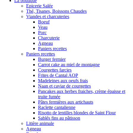
La boutique
Epicerie Salée
Thé, Tisanes, Boissons Chaudes
Viandes et charcuteries
Boeuf
Veau
Porc
Charcuterie
Agneau
Paniers recettes
Paniers recettes
Burger fermier
Carrot cake au miel de montagne
Courgettes farcies
Frites de Cantal AOP
Madeleines aux oeufs frais
Naan et caviar de courgettes
Pancakes aux herbes fraiches, crème épaisse et
truite fumée
Pâtes fermières aux artichauts
Raclette cantalienne
Risotto de lentilles blondes de Saint Flour
Sablés fins au pâtisson
Litière animale
Agneau