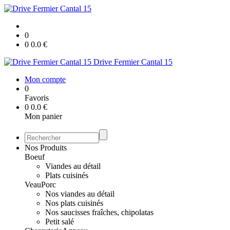
0
0
0.0
€
Drive Fermier Cantal 15
Mon compte
0
Favoris
0
0.0
€
Mon panier
Nos Produits
Boeuf
Viandes au détail
Plats cuisinés
Veau
Porc
Nos viandes au détail
Nos plats cuisinés
Nos saucisses fraîches, chipolatas
Petit salé