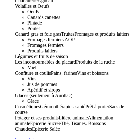
Charcuterie
Agneau
Volailles et Oeufs
Oeufs
Canards canettes
Pintade
Poulet
Canard gras et foie gras
Truites
Fromages et produits laitiers
Fromages fermiers AOP
Fromages fermiers
Produits laitiers
Légumes et fruits de saison
Les incontournables du placard
Produits de la ruche
Miel
Confiture et coulis
Pains, farines
Vins et boissons
Vins
Jus de pommes
Apéritif et sirops
Glaces (seulement à Aurillac)
Glace
Cosmétiques
Gémmothérapie - santé
Prêt à porter
Sacs de
course
Potager et ses produits
Litière animale
Alimentation
animale
Epicerie Sucrée
Thé, Tisanes, Boissons
Chaudes
Epicerie Salée