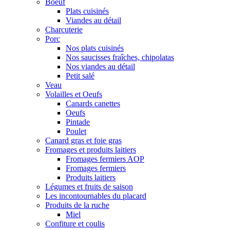
Boeuf
Plats cuisinés
Viandes au détail
Charcuterie
Porc
Nos plats cuisinés
Nos saucisses fraîches, chipolatas
Nos viandes au détail
Petit salé
Veau
Volailles et Oeufs
Canards canettes
Oeufs
Pintade
Poulet
Canard gras et foie gras
Fromages et produits laitiers
Fromages fermiers AOP
Fromages fermiers
Produits laitiers
Légumes et fruits de saison
Les incontournables du placard
Produits de la ruche
Miel
Confiture et coulis