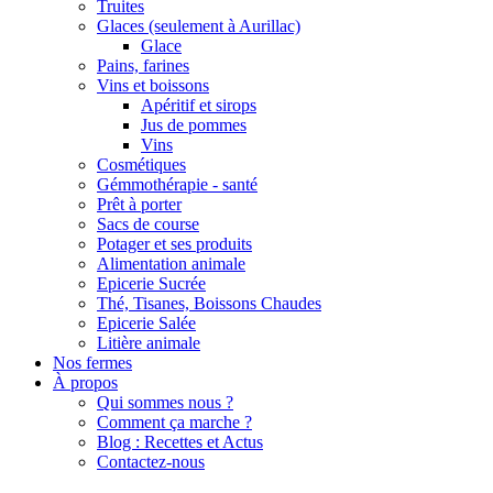
Truites
Glaces (seulement à Aurillac)
Glace
Pains, farines
Vins et boissons
Apéritif et sirops
Jus de pommes
Vins
Cosmétiques
Gémmothérapie - santé
Prêt à porter
Sacs de course
Potager et ses produits
Alimentation animale
Epicerie Sucrée
Thé, Tisanes, Boissons Chaudes
Epicerie Salée
Litière animale
Nos fermes
À propos
Qui sommes nous ?
Comment ça marche ?
Blog : Recettes et Actus
Contactez-nous