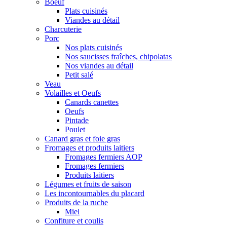
Boeuf
Plats cuisinés
Viandes au détail
Charcuterie
Porc
Nos plats cuisinés
Nos saucisses fraîches, chipolatas
Nos viandes au détail
Petit salé
Veau
Volailles et Oeufs
Canards canettes
Oeufs
Pintade
Poulet
Canard gras et foie gras
Fromages et produits laitiers
Fromages fermiers AOP
Fromages fermiers
Produits laitiers
Légumes et fruits de saison
Les incontournables du placard
Produits de la ruche
Miel
Confiture et coulis