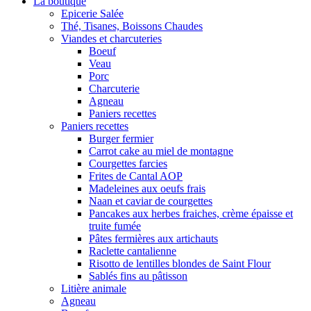
La boutique
Epicerie Salée
Thé, Tisanes, Boissons Chaudes
Viandes et charcuteries
Boeuf
Veau
Porc
Charcuterie
Agneau
Paniers recettes
Paniers recettes
Burger fermier
Carrot cake au miel de montagne
Courgettes farcies
Frites de Cantal AOP
Madeleines aux oeufs frais
Naan et caviar de courgettes
Pancakes aux herbes fraiches, crème épaisse et
truite fumée
Pâtes fermières aux artichauts
Raclette cantalienne
Risotto de lentilles blondes de Saint Flour
Sablés fins au pâtisson
Litière animale
Agneau