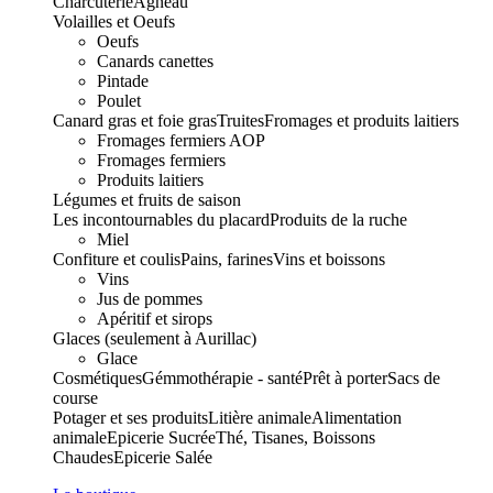
Charcuterie
Agneau
Volailles et Oeufs
Oeufs
Canards canettes
Pintade
Poulet
Canard gras et foie gras
Truites
Fromages et produits laitiers
Fromages fermiers AOP
Fromages fermiers
Produits laitiers
Légumes et fruits de saison
Les incontournables du placard
Produits de la ruche
Miel
Confiture et coulis
Pains, farines
Vins et boissons
Vins
Jus de pommes
Apéritif et sirops
Glaces (seulement à Aurillac)
Glace
Cosmétiques
Gémmothérapie - santé
Prêt à porter
Sacs de
course
Potager et ses produits
Litière animale
Alimentation
animale
Epicerie Sucrée
Thé, Tisanes, Boissons
Chaudes
Epicerie Salée