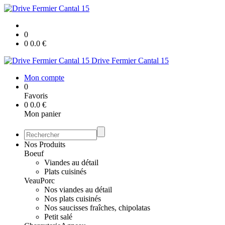
0
0
0.0
€
Drive Fermier Cantal 15
Mon compte
0
Favoris
0
0.0
€
Mon panier
Nos Produits
Boeuf
Viandes au détail
Plats cuisinés
Veau
Porc
Nos viandes au détail
Nos plats cuisinés
Nos saucisses fraîches, chipolatas
Petit salé