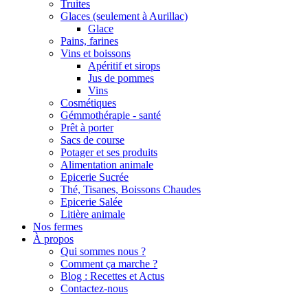
Truites
Glaces (seulement à Aurillac)
Glace
Pains, farines
Vins et boissons
Apéritif et sirops
Jus de pommes
Vins
Cosmétiques
Gémmothérapie - santé
Prêt à porter
Sacs de course
Potager et ses produits
Alimentation animale
Epicerie Sucrée
Thé, Tisanes, Boissons Chaudes
Epicerie Salée
Litière animale
Nos fermes
À propos
Qui sommes nous ?
Comment ça marche ?
Blog : Recettes et Actus
Contactez-nous