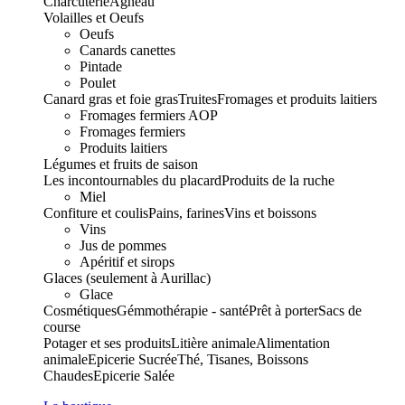
Charcuterie
Agneau
Volailles et Oeufs
Oeufs
Canards canettes
Pintade
Poulet
Canard gras et foie gras
Truites
Fromages et produits laitiers
Fromages fermiers AOP
Fromages fermiers
Produits laitiers
Légumes et fruits de saison
Les incontournables du placard
Produits de la ruche
Miel
Confiture et coulis
Pains, farines
Vins et boissons
Vins
Jus de pommes
Apéritif et sirops
Glaces (seulement à Aurillac)
Glace
Cosmétiques
Gémmothérapie - santé
Prêt à porter
Sacs de
course
Potager et ses produits
Litière animale
Alimentation
animale
Epicerie Sucrée
Thé, Tisanes, Boissons
Chaudes
Epicerie Salée