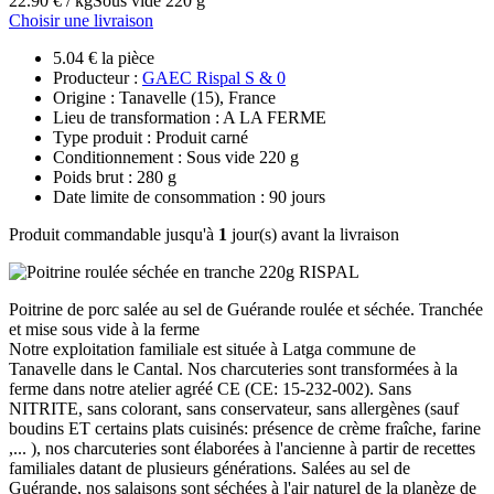
22.90 € / kg
Sous vide 220 g
Choisir une livraison
5.04 € la pièce
Producteur :
GAEC Rispal S & 0
Origine : Tanavelle (15), France
Lieu de transformation : A LA FERME
Type produit : Produit carné
Conditionnement : Sous vide 220 g
Poids brut : 280 g
Date limite de consommation : 90 jours
Produit commandable jusqu'à
1
jour(s) avant la livraison
Poitrine de porc salée au sel de Guérande roulée et séchée. Tranchée
et mise sous vide à la ferme
Notre exploitation familiale est située à Latga commune de
Tanavelle dans le Cantal. Nos charcuteries sont transformées à la
ferme dans notre atelier agréé CE (CE: 15-232-002). Sans
NITRITE, sans colorant, sans conservateur, sans allergènes (sauf
boudins ET certains plats cuisinés: présence de crème fraîche, farine
,... ), nos charcuteries sont élaborées à l'ancienne à partir de recettes
familiales datant de plusieurs générations. Salées au sel de
Guérande, nos salaisons sont séchées à l'air naturel de la planèze de