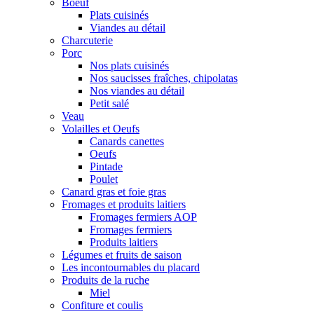
Boeuf
Plats cuisinés
Viandes au détail
Charcuterie
Porc
Nos plats cuisinés
Nos saucisses fraîches, chipolatas
Nos viandes au détail
Petit salé
Veau
Volailles et Oeufs
Canards canettes
Oeufs
Pintade
Poulet
Canard gras et foie gras
Fromages et produits laitiers
Fromages fermiers AOP
Fromages fermiers
Produits laitiers
Légumes et fruits de saison
Les incontournables du placard
Produits de la ruche
Miel
Confiture et coulis