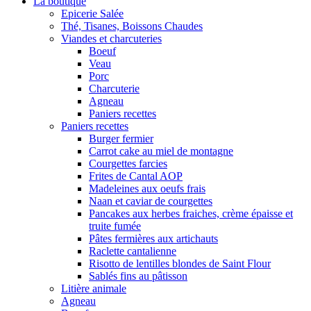
La boutique
Epicerie Salée
Thé, Tisanes, Boissons Chaudes
Viandes et charcuteries
Boeuf
Veau
Porc
Charcuterie
Agneau
Paniers recettes
Paniers recettes
Burger fermier
Carrot cake au miel de montagne
Courgettes farcies
Frites de Cantal AOP
Madeleines aux oeufs frais
Naan et caviar de courgettes
Pancakes aux herbes fraiches, crème épaisse et
truite fumée
Pâtes fermières aux artichauts
Raclette cantalienne
Risotto de lentilles blondes de Saint Flour
Sablés fins au pâtisson
Litière animale
Agneau