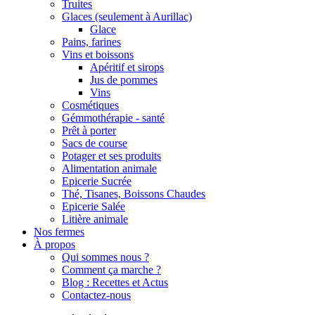
Truites
Glaces (seulement à Aurillac)
Glace
Pains, farines
Vins et boissons
Apéritif et sirops
Jus de pommes
Vins
Cosmétiques
Gémmothérapie - santé
Prêt à porter
Sacs de course
Potager et ses produits
Alimentation animale
Epicerie Sucrée
Thé, Tisanes, Boissons Chaudes
Epicerie Salée
Litière animale
Nos fermes
À propos
Qui sommes nous ?
Comment ça marche ?
Blog : Recettes et Actus
Contactez-nous