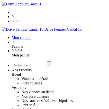
0
0
0.0
€
Drive Fermier Cantal 15
Mon compte
0
Favoris
0
0.0
€
Mon panier
Nos Produits
Boeuf
Viandes au détail
Plats cuisinés
Veau
Porc
Nos viandes au détail
Nos plats cuisinés
Nos saucisses fraîches, chipolatas
Petit salé