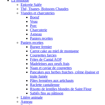
La boutique
Epicerie Salée
Thé, Tisanes, Boissons Chaudes
Viandes et charcuteries
Boeuf
Veau
Porc
Charcuterie
Agneau
Paniers recettes
Paniers recettes
Burger fermier
Carrot cake au miel de montagne
Courgettes farcies
Frites de Cantal AOP
Madeleines aux oeufs frais
Naan et caviar de courgettes
Pancakes aux herbes fraiches, crème épaisse et
truite fumée
Pâtes fermières aux artichauts
Raclette cantalienne
Risotto de lentilles blondes de Saint Flour
Sablés fins au pâtisson
Litière animale
Agneau