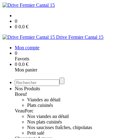
0
0
0.0
€
Drive Fermier Cantal 15
Mon compte
0
Favoris
0
0.0
€
Mon panier
Nos Produits
Boeuf
Viandes au détail
Plats cuisinés
Veau
Porc
Nos viandes au détail
Nos plats cuisinés
Nos saucisses fraîches, chipolatas
Petit salé