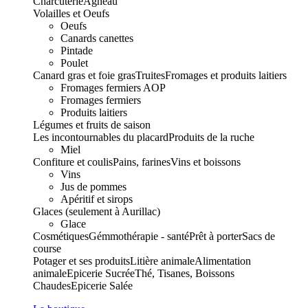
Charcuterie
Agneau
Volailles et Oeufs
Oeufs
Canards canettes
Pintade
Poulet
Canard gras et foie gras
Truites
Fromages et produits laitiers
Fromages fermiers AOP
Fromages fermiers
Produits laitiers
Légumes et fruits de saison
Les incontournables du placard
Produits de la ruche
Miel
Confiture et coulis
Pains, farines
Vins et boissons
Vins
Jus de pommes
Apéritif et sirops
Glaces (seulement à Aurillac)
Glace
Cosmétiques
Gémmothérapie - santé
Prêt à porter
Sacs de
course
Potager et ses produits
Litière animale
Alimentation
animale
Epicerie Sucrée
Thé, Tisanes, Boissons
Chaudes
Epicerie Salée