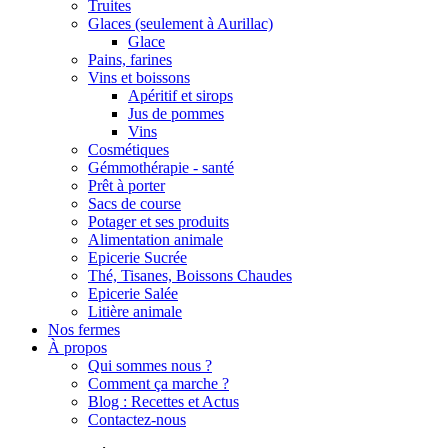
Truites
Glaces (seulement à Aurillac)
Glace
Pains, farines
Vins et boissons
Apéritif et sirops
Jus de pommes
Vins
Cosmétiques
Gémmothérapie - santé
Prêt à porter
Sacs de course
Potager et ses produits
Alimentation animale
Epicerie Sucrée
Thé, Tisanes, Boissons Chaudes
Epicerie Salée
Litière animale
Nos fermes
À propos
Qui sommes nous ?
Comment ça marche ?
Blog : Recettes et Actus
Contactez-nous