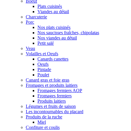
Boeuf
Plats cuisinés
Viandes au détail
Charcuterie
Porc
Nos plats cuisinés
Nos saucisses fraîches, chipolatas
Nos viandes au détail
Petit salé
Veau
Volailles et Oeufs
Canards canettes
Oeufs
Pintade
Poulet
Canard gras et foie gras
Fromages et produits laitiers
Fromages fermiers AOP
Fromages fermiers
Produits laitiers
Légumes et fruits de saison
Les incontournables du placard
Produits de la ruche
Miel
Confiture et coulis