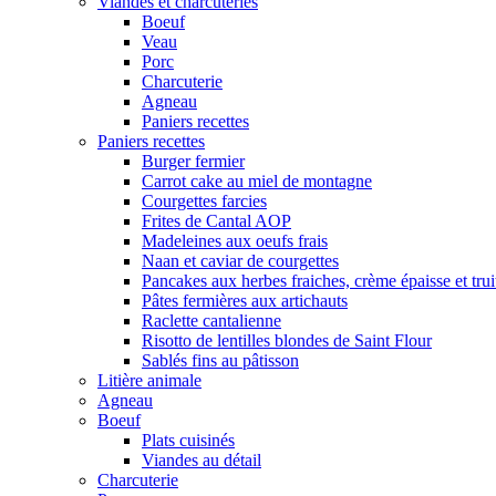
Viandes et charcuteries
Boeuf
Veau
Porc
Charcuterie
Agneau
Paniers recettes
Paniers recettes
Burger fermier
Carrot cake au miel de montagne
Courgettes farcies
Frites de Cantal AOP
Madeleines aux oeufs frais
Naan et caviar de courgettes
Pancakes aux herbes fraiches, crème épaisse et tru
Pâtes fermières aux artichauts
Raclette cantalienne
Risotto de lentilles blondes de Saint Flour
Sablés fins au pâtisson
Litière animale
Agneau
Boeuf
Plats cuisinés
Viandes au détail
Charcuterie