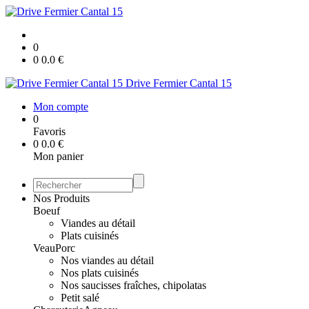
0
0
0.0
€
Drive Fermier Cantal 15
Mon compte
0
Favoris
0
0.0
€
Mon panier
Nos Produits
Boeuf
Viandes au détail
Plats cuisinés
Veau
Porc
Nos viandes au détail
Nos plats cuisinés
Nos saucisses fraîches, chipolatas
Petit salé