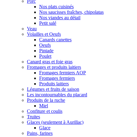
Porc
Nos plats cuisinés
Nos saucisses fraîches, chipolatas
Nos viandes au détail
Petit salé
Veau
Volailles et Oeufs
Canards canettes
Oeufs
Pintade
Poulet
Canard gras et foie gras
Fromages et produits laitiers
Fromages fermiers AOP
Fromages fermiers
Produits laitiers
Légumes et fruits de saison
Les incontournables du placard
Produits de la ruche
Miel
Confiture et coulis
Truites
Glaces (seulement à Aurillac)
Glace
Pains, farines