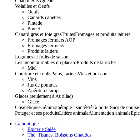
Charcuterie
Agneau
Volailles et Oeufs
Oeufs
Canards canettes
Pintade
Poulet
Canard gras et foie gras
Truites
Fromages et produits laitiers
Fromages fermiers AOP
Fromages fermiers
Produits laitiers
Légumes et fruits de saison
Les incontournables du placard
Produits de la ruche
Miel
Confiture et coulis
Pains, farines
Vins et boissons
Vins
Jus de pommes
Apéritif et sirops
Glaces (seulement à Aurillac)
Glace
Cosmétiques
Gémmothérapie - santé
Prêt à porter
Sacs de course
Potager et ses produits
Litière animale
Alimentation animale
Epic
La boutique
Epicerie Salée
Thé, Tisanes, Boissons Chaudes