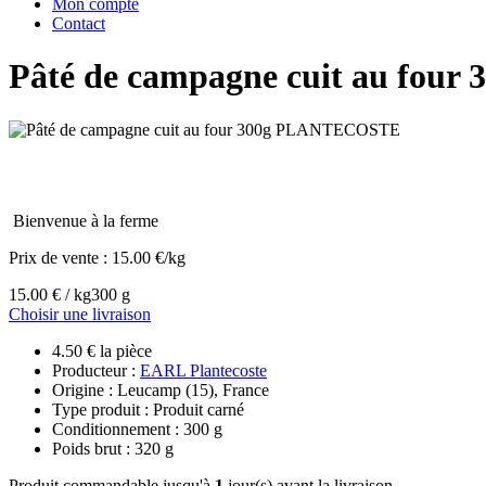
Mon compte
Contact
Pâté de campagne cuit au fo
Bienvenue à la ferme
Prix de vente :
15.00 €/kg
15.00 € / kg
300 g
Choisir une livraison
4.50 € la pièce
Producteur :
EARL Plantecoste
Origine : Leucamp (15), France
Type produit : Produit carné
Conditionnement : 300 g
Poids brut : 320 g
Produit commandable jusqu'à
1
jour(s) avant la livraison