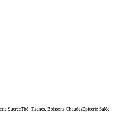
erie Sucrée
Thé, Tisanes, Boissons Chaudes
Epicerie Salée