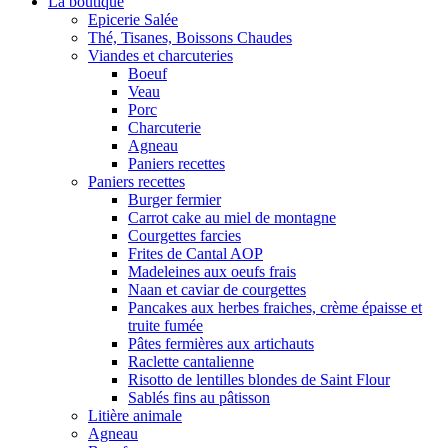
La boutique
Epicerie Salée
Thé, Tisanes, Boissons Chaudes
Viandes et charcuteries
Boeuf
Veau
Porc
Charcuterie
Agneau
Paniers recettes
Paniers recettes
Burger fermier
Carrot cake au miel de montagne
Courgettes farcies
Frites de Cantal AOP
Madeleines aux oeufs frais
Naan et caviar de courgettes
Pancakes aux herbes fraiches, crème épaisse et
truite fumée
Pâtes fermières aux artichauts
Raclette cantalienne
Risotto de lentilles blondes de Saint Flour
Sablés fins au pâtisson
Litière animale
Agneau