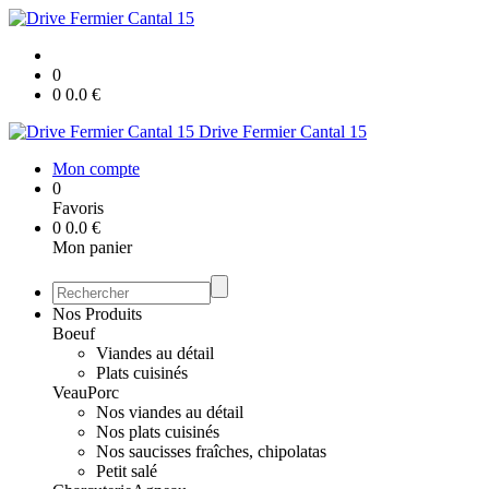
0
0
0.0
€
Drive Fermier Cantal 15
Mon compte
0
Favoris
0
0.0
€
Mon panier
Nos Produits
Boeuf
Viandes au détail
Plats cuisinés
Veau
Porc
Nos viandes au détail
Nos plats cuisinés
Nos saucisses fraîches, chipolatas
Petit salé