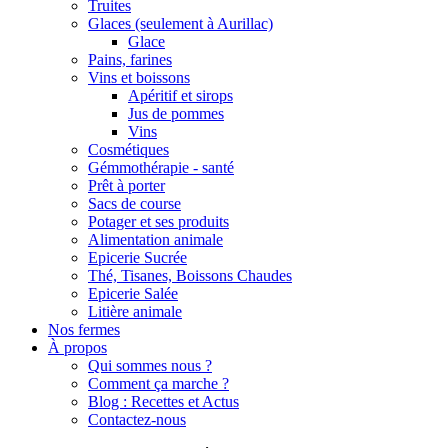
Truites
Glaces (seulement à Aurillac)
Glace
Pains, farines
Vins et boissons
Apéritif et sirops
Jus de pommes
Vins
Cosmétiques
Gémmothérapie - santé
Prêt à porter
Sacs de course
Potager et ses produits
Alimentation animale
Epicerie Sucrée
Thé, Tisanes, Boissons Chaudes
Epicerie Salée
Litière animale
Nos fermes
À propos
Qui sommes nous ?
Comment ça marche ?
Blog : Recettes et Actus
Contactez-nous