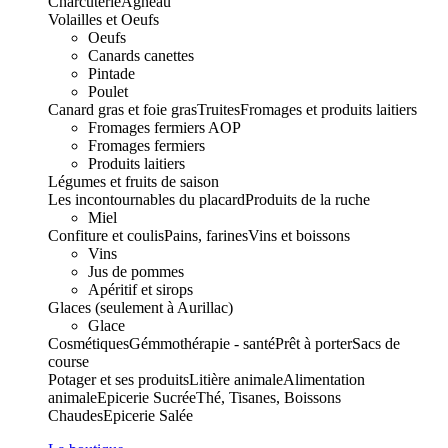
Charcuterie
Agneau
Volailles et Oeufs
Oeufs
Canards canettes
Pintade
Poulet
Canard gras et foie gras
Truites
Fromages et produits laitiers
Fromages fermiers AOP
Fromages fermiers
Produits laitiers
Légumes et fruits de saison
Les incontournables du placard
Produits de la ruche
Miel
Confiture et coulis
Pains, farines
Vins et boissons
Vins
Jus de pommes
Apéritif et sirops
Glaces (seulement à Aurillac)
Glace
Cosmétiques
Gémmothérapie - santé
Prêt à porter
Sacs de
course
Potager et ses produits
Litière animale
Alimentation
animale
Epicerie Sucrée
Thé, Tisanes, Boissons
Chaudes
Epicerie Salée