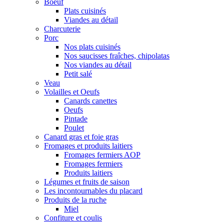
Boeuf
Plats cuisinés
Viandes au détail
Charcuterie
Porc
Nos plats cuisinés
Nos saucisses fraîches, chipolatas
Nos viandes au détail
Petit salé
Veau
Volailles et Oeufs
Canards canettes
Oeufs
Pintade
Poulet
Canard gras et foie gras
Fromages et produits laitiers
Fromages fermiers AOP
Fromages fermiers
Produits laitiers
Légumes et fruits de saison
Les incontournables du placard
Produits de la ruche
Miel
Confiture et coulis