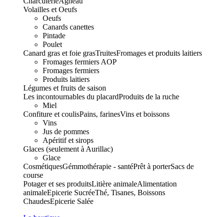
Charcuterie
Agneau
Volailles et Oeufs
Oeufs
Canards canettes
Pintade
Poulet
Canard gras et foie gras
Truites
Fromages et produits laitiers
Fromages fermiers AOP
Fromages fermiers
Produits laitiers
Légumes et fruits de saison
Les incontournables du placard
Produits de la ruche
Miel
Confiture et coulis
Pains, farines
Vins et boissons
Vins
Jus de pommes
Apéritif et sirops
Glaces (seulement à Aurillac)
Glace
Cosmétiques
Gémmothérapie - santé
Prêt à porter
Sacs de
course
Potager et ses produits
Litière animale
Alimentation
animale
Epicerie Sucrée
Thé, Tisanes, Boissons
Chaudes
Epicerie Salée