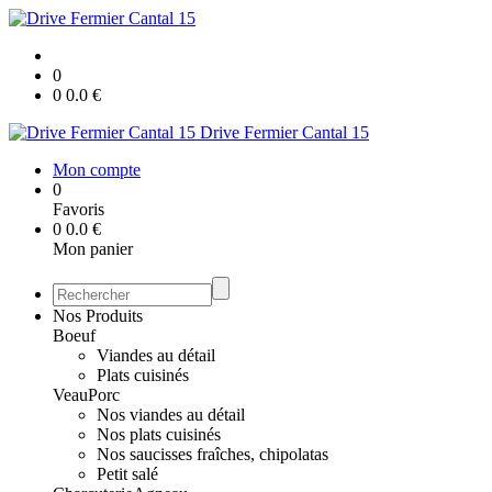
0
0
0.0
€
Drive Fermier Cantal 15
Mon compte
0
Favoris
0
0.0
€
Mon panier
Nos Produits
Boeuf
Viandes au détail
Plats cuisinés
Veau
Porc
Nos viandes au détail
Nos plats cuisinés
Nos saucisses fraîches, chipolatas
Petit salé