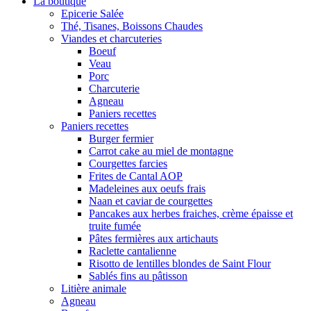
La boutique
Epicerie Salée
Thé, Tisanes, Boissons Chaudes
Viandes et charcuteries
Boeuf
Veau
Porc
Charcuterie
Agneau
Paniers recettes
Paniers recettes
Burger fermier
Carrot cake au miel de montagne
Courgettes farcies
Frites de Cantal AOP
Madeleines aux oeufs frais
Naan et caviar de courgettes
Pancakes aux herbes fraiches, crème épaisse et
truite fumée
Pâtes fermières aux artichauts
Raclette cantalienne
Risotto de lentilles blondes de Saint Flour
Sablés fins au pâtisson
Litière animale
Agneau