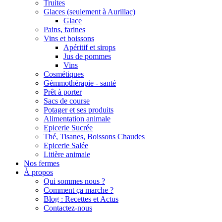
Truites
Glaces (seulement à Aurillac)
Glace
Pains, farines
Vins et boissons
Apéritif et sirops
Jus de pommes
Vins
Cosmétiques
Gémmothérapie - santé
Prêt à porter
Sacs de course
Potager et ses produits
Alimentation animale
Epicerie Sucrée
Thé, Tisanes, Boissons Chaudes
Epicerie Salée
Litière animale
Nos fermes
À propos
Qui sommes nous ?
Comment ça marche ?
Blog : Recettes et Actus
Contactez-nous