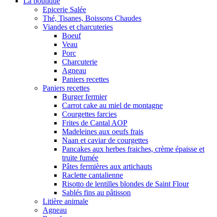
La boutique
Epicerie Salée
Thé, Tisanes, Boissons Chaudes
Viandes et charcuteries
Boeuf
Veau
Porc
Charcuterie
Agneau
Paniers recettes
Paniers recettes
Burger fermier
Carrot cake au miel de montagne
Courgettes farcies
Frites de Cantal AOP
Madeleines aux oeufs frais
Naan et caviar de courgettes
Pancakes aux herbes fraiches, crème épaisse et
truite fumée
Pâtes fermières aux artichauts
Raclette cantalienne
Risotto de lentilles blondes de Saint Flour
Sablés fins au pâtisson
Litière animale
Agneau