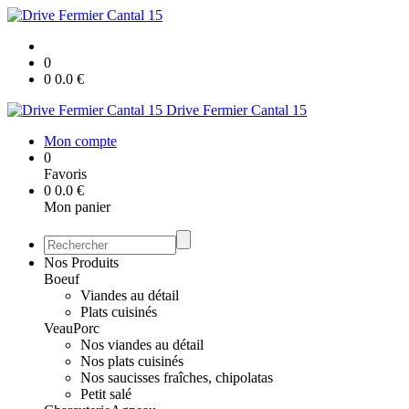
0
0
0.0
€
Drive Fermier Cantal 15
Mon compte
0
Favoris
0
0.0
€
Mon panier
Nos Produits
Boeuf
Viandes au détail
Plats cuisinés
Veau
Porc
Nos viandes au détail
Nos plats cuisinés
Nos saucisses fraîches, chipolatas
Petit salé