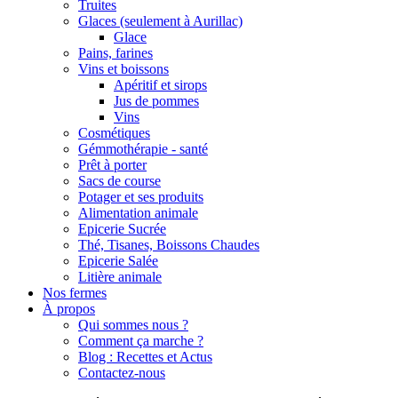
Truites
Glaces (seulement à Aurillac)
Glace
Pains, farines
Vins et boissons
Apéritif et sirops
Jus de pommes
Vins
Cosmétiques
Gémmothérapie - santé
Prêt à porter
Sacs de course
Potager et ses produits
Alimentation animale
Epicerie Sucrée
Thé, Tisanes, Boissons Chaudes
Epicerie Salée
Litière animale
Nos fermes
À propos
Qui sommes nous ?
Comment ça marche ?
Blog : Recettes et Actus
Contactez-nous