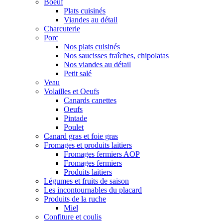
Boeuf
Plats cuisinés
Viandes au détail
Charcuterie
Porc
Nos plats cuisinés
Nos saucisses fraîches, chipolatas
Nos viandes au détail
Petit salé
Veau
Volailles et Oeufs
Canards canettes
Oeufs
Pintade
Poulet
Canard gras et foie gras
Fromages et produits laitiers
Fromages fermiers AOP
Fromages fermiers
Produits laitiers
Légumes et fruits de saison
Les incontournables du placard
Produits de la ruche
Miel
Confiture et coulis