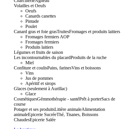
Charcuterie
Agneau
Volailles et Oeufs
Oeufs
Canards canettes
Pintade
Poulet
Canard gras et foie gras
Truites
Fromages et produits laitiers
Fromages fermiers AOP
Fromages fermiers
Produits laitiers
Légumes et fruits de saison
Les incontournables du placard
Produits de la ruche
Miel
Confiture et coulis
Pains, farines
Vins et boissons
Vins
Jus de pommes
Apéritif et sirops
Glaces (seulement à Aurillac)
Glace
Cosmétiques
Gémmothérapie - santé
Prêt à porter
Sacs de
course
Potager et ses produits
Litière animale
Alimentation
animale
Epicerie Sucrée
Thé, Tisanes, Boissons
Chaudes
Epicerie Salée