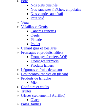
Porc
Nos plats cuisinés
Nos saucisses fraîches, chipolatas
Nos viandes au détail
Petit salé
Veau
Volailles et Oeufs
Canards canettes
Oeufs
Pintade
Poulet
Canard gras et foie gras
Fromages et produits laitiers
Fromages fermiers AOP
Fromages fermiers
Produits laitiers
Légumes et fruits de saison
Les incontournables du placard
Produits de la ruche
Miel
Confiture et coulis
Truites
Glaces (seulement à Aurillac)
Glace
Pains, farines