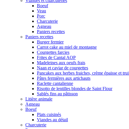
Viandes et charcuteries
Boeuf
Veau
Porc
Charcuterie
Agneau
Paniers recettes
Paniers recettes
Burger fermier
Carrot cake au miel de montagne
Courgettes farcies
Frites de Cantal AOP
Madeleines aux oeufs frais
Naan et caviar de courgettes
Pancakes aux herbes fraiches, crème épaisse et tru
Pâtes fermières aux artichauts
Raclette cantalienne
Risotto de lentilles blondes de Saint Flour
Sablés fins au pâtisson
Litière animale
Agneau
Boeuf
Plats cuisinés
Viandes au détail
Charcuterie