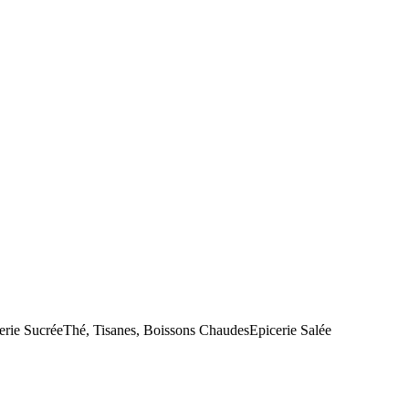
erie Sucrée
Thé, Tisanes, Boissons Chaudes
Epicerie Salée