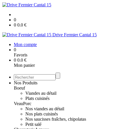
0
0
0.0
€
Drive Fermier Cantal 15
Mon compte
0
Favoris
0
0.0
€
Mon panier
Nos Produits
Boeuf
Viandes au détail
Plats cuisinés
Veau
Porc
Nos viandes au détail
Nos plats cuisinés
Nos saucisses fraîches, chipolatas
Petit salé