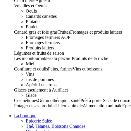
Charcuterie
Agneau
Volailles et Oeufs
Oeufs
Canards canettes
Pintade
Poulet
Canard gras et foie gras
Truites
Fromages et produits laitiers
Fromages fermiers AOP
Fromages fermiers
Produits laitiers
Légumes et fruits de saison
Les incontournables du placard
Produits de la ruche
Miel
Confiture et coulis
Pains, farines
Vins et boissons
Vins
Jus de pommes
Apéritif et sirops
Glaces (seulement à Aurillac)
Glace
Cosmétiques
Gémmothérapie - santé
Prêt à porter
Sacs de course
Potager et ses produits
Litière animale
Alimentation animale
Epic
La boutique
Epicerie Salée
Thé, Tisanes, Boissons Chaudes