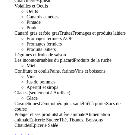
Charcuterie
Agneau
Volailles et Oeufs
Oeufs
Canards canettes
Pintade
Poulet
Canard gras et foie gras
Truites
Fromages et produits laitiers
Fromages fermiers AOP
Fromages fermiers
Produits laitiers
Légumes et fruits de saison
Les incontournables du placard
Produits de la ruche
Miel
Confiture et coulis
Pains, farines
Vins et boissons
Vins
Jus de pommes
Apéritif et sirops
Glaces (seulement à Aurillac)
Glace
Cosmétiques
Gémmothérapie - santé
Prêt à porter
Sacs de
course
Potager et ses produits
Litière animale
Alimentation
animale
Epicerie Sucrée
Thé, Tisanes, Boissons
Chaudes
Epicerie Salée