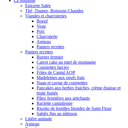
La boutique
Epicerie Salée
Thé, Tisanes, Boissons Chaudes
Viandes et charcuteries
Boeuf
Veau
Porc
Charcuterie
Agneau
Paniers recettes
Paniers recettes
Burger fermier
Carrot cake au miel de montagne
Courgettes farcies
Frites de Cantal AOP
Madeleines aux oeufs frais
Naan et caviar de courgettes
Pancakes aux herbes fraiches, crème épaisse et
truite fumée
Pâtes fermières aux artichauts
Raclette cantalienne
Risotto de lentilles blondes de Saint Flour
Sablés fins au pâtisson
Litière animale
Agneau