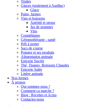
Truites
Glaces (seulement à Aurillac)
Glace
Pains, farines
Vins et boissons
Apéritif et sirops
Jus de pommes
Vins
Cosmétiques
Gémmothérapie - santé
Prêt à porter
Sacs de course
Potager et ses produits
Alimentation animale
Epicerie Sucrée
Thé, Tisanes, Boissons Chaudes
Epicerie Salée
Litière animale
Nos fermes
À propos
Qui sommes nous ?
Comment ça marche ?
Blog : Recettes et Actus
Contactez-nous