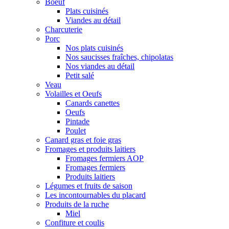
Boeuf
Plats cuisinés
Viandes au détail
Charcuterie
Porc
Nos plats cuisinés
Nos saucisses fraîches, chipolatas
Nos viandes au détail
Petit salé
Veau
Volailles et Oeufs
Canards canettes
Oeufs
Pintade
Poulet
Canard gras et foie gras
Fromages et produits laitiers
Fromages fermiers AOP
Fromages fermiers
Produits laitiers
Légumes et fruits de saison
Les incontournables du placard
Produits de la ruche
Miel
Confiture et coulis