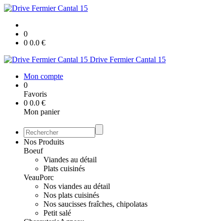
0
0
0.0
€
Drive Fermier Cantal 15
Mon compte
0
Favoris
0
0.0
€
Mon panier
Nos Produits
Boeuf
Viandes au détail
Plats cuisinés
Veau
Porc
Nos viandes au détail
Nos plats cuisinés
Nos saucisses fraîches, chipolatas
Petit salé