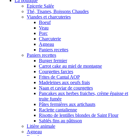
La boutique
Epicerie Salée
Thé, Tisanes, Boissons Chaudes
Viandes et charcuteries
Boeuf
Veau
Porc
Charcuterie
Agneau
Paniers recettes
Paniers recettes
Burger fermier
Carrot cake au miel de montagne
Courgettes farcies
Frites de Cantal AOP
Madeleines aux oeufs frais
Naan et caviar de courgettes
Pancakes aux herbes fraiches, crème épaisse et
truite fumée
Pâtes fermières aux artichauts
Raclette cantalienne
Risotto de lentilles blondes de Saint Flour
Sablés fins au pâtisson
Litière animale
Agneau