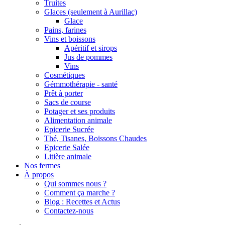
Truites
Glaces (seulement à Aurillac)
Glace
Pains, farines
Vins et boissons
Apéritif et sirops
Jus de pommes
Vins
Cosmétiques
Gémmothérapie - santé
Prêt à porter
Sacs de course
Potager et ses produits
Alimentation animale
Epicerie Sucrée
Thé, Tisanes, Boissons Chaudes
Epicerie Salée
Litière animale
Nos fermes
À propos
Qui sommes nous ?
Comment ça marche ?
Blog : Recettes et Actus
Contactez-nous