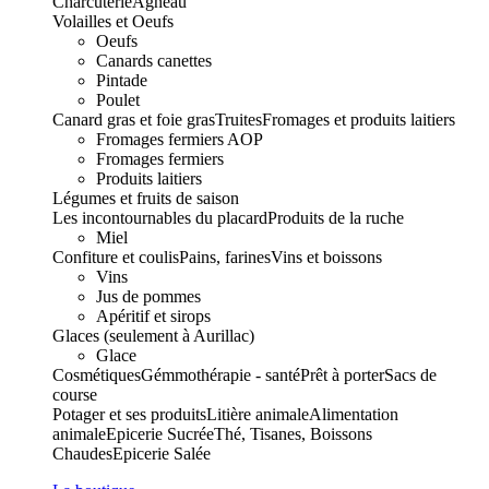
Charcuterie
Agneau
Volailles et Oeufs
Oeufs
Canards canettes
Pintade
Poulet
Canard gras et foie gras
Truites
Fromages et produits laitiers
Fromages fermiers AOP
Fromages fermiers
Produits laitiers
Légumes et fruits de saison
Les incontournables du placard
Produits de la ruche
Miel
Confiture et coulis
Pains, farines
Vins et boissons
Vins
Jus de pommes
Apéritif et sirops
Glaces (seulement à Aurillac)
Glace
Cosmétiques
Gémmothérapie - santé
Prêt à porter
Sacs de
course
Potager et ses produits
Litière animale
Alimentation
animale
Epicerie Sucrée
Thé, Tisanes, Boissons
Chaudes
Epicerie Salée