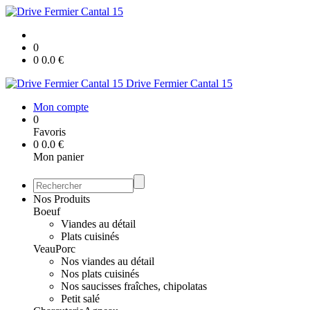
0
0
0.0
€
Drive Fermier Cantal 15
Mon compte
0
Favoris
0
0.0
€
Mon panier
Nos Produits
Boeuf
Viandes au détail
Plats cuisinés
Veau
Porc
Nos viandes au détail
Nos plats cuisinés
Nos saucisses fraîches, chipolatas
Petit salé