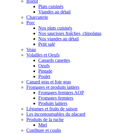
Boeuf
Plats cuisinés
Viandes au détail
Charcuterie
Porc
Nos plats cuisinés
Nos saucisses fraîches, chipolatas
Nos viandes au détail
Petit salé
Veau
Volailles et Oeufs
Canards canettes
Oeufs
Pintade
Poulet
Canard gras et foie gras
Fromages et produits laitiers
Fromages fermiers AOP
Fromages fermiers
Produits laitiers
Légumes et fruits de saison
Les incontournables du placard
Produits de la ruche
Miel
Confiture et coulis