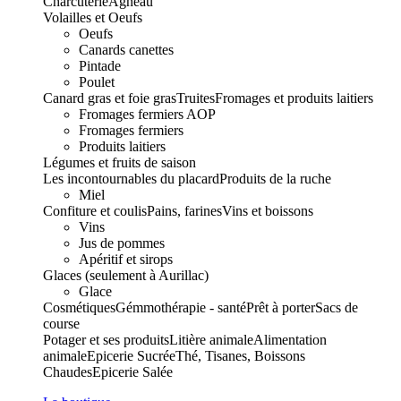
Charcuterie
Agneau
Volailles et Oeufs
Oeufs
Canards canettes
Pintade
Poulet
Canard gras et foie gras
Truites
Fromages et produits laitiers
Fromages fermiers AOP
Fromages fermiers
Produits laitiers
Légumes et fruits de saison
Les incontournables du placard
Produits de la ruche
Miel
Confiture et coulis
Pains, farines
Vins et boissons
Vins
Jus de pommes
Apéritif et sirops
Glaces (seulement à Aurillac)
Glace
Cosmétiques
Gémmothérapie - santé
Prêt à porter
Sacs de
course
Potager et ses produits
Litière animale
Alimentation
animale
Epicerie Sucrée
Thé, Tisanes, Boissons
Chaudes
Epicerie Salée