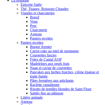
La boutique
Epicerie Salée
Thé, Tisanes, Boissons Chaudes
Viandes et charcuteries
Boeuf
Veau
Porc
Charcuterie
Agneau
Paniers recettes
Paniers recettes
Burger fermier
Carrot cake au miel de montagne
Courgettes farcies
Frites de Cantal AOP
Madeleines aux oeufs frais
Naan et caviar de courgettes
Pancakes aux herbes fraiches, crème épaisse et
truite fumée
Pâtes fermières aux artichauts
Raclette cantalienne
Risotto de lentilles blondes de Saint Flour
Sablés fins au pâtisson
Litière animale
Agneau