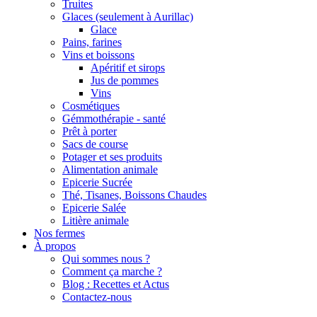
Truites
Glaces (seulement à Aurillac)
Glace
Pains, farines
Vins et boissons
Apéritif et sirops
Jus de pommes
Vins
Cosmétiques
Gémmothérapie - santé
Prêt à porter
Sacs de course
Potager et ses produits
Alimentation animale
Epicerie Sucrée
Thé, Tisanes, Boissons Chaudes
Epicerie Salée
Litière animale
Nos fermes
À propos
Qui sommes nous ?
Comment ça marche ?
Blog : Recettes et Actus
Contactez-nous