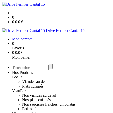
0
0
0.0
€
Drive Fermier Cantal 15
Mon compte
0
Favoris
0
0.0
€
Mon panier
Nos Produits
Boeuf
Viandes au détail
Plats cuisinés
Veau
Porc
Nos viandes au détail
Nos plats cuisinés
Nos saucisses fraîches, chipolatas
Petit salé