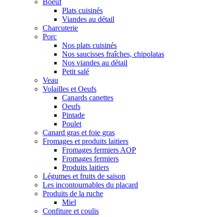
Boeuf
Plats cuisinés
Viandes au détail
Charcuterie
Porc
Nos plats cuisinés
Nos saucisses fraîches, chipolatas
Nos viandes au détail
Petit salé
Veau
Volailles et Oeufs
Canards canettes
Oeufs
Pintade
Poulet
Canard gras et foie gras
Fromages et produits laitiers
Fromages fermiers AOP
Fromages fermiers
Produits laitiers
Légumes et fruits de saison
Les incontournables du placard
Produits de la ruche
Miel
Confiture et coulis