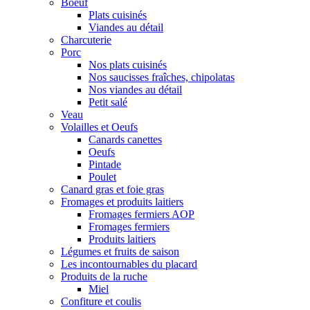
Boeuf
Plats cuisinés
Viandes au détail
Charcuterie
Porc
Nos plats cuisinés
Nos saucisses fraîches, chipolatas
Nos viandes au détail
Petit salé
Veau
Volailles et Oeufs
Canards canettes
Oeufs
Pintade
Poulet
Canard gras et foie gras
Fromages et produits laitiers
Fromages fermiers AOP
Fromages fermiers
Produits laitiers
Légumes et fruits de saison
Les incontournables du placard
Produits de la ruche
Miel
Confiture et coulis