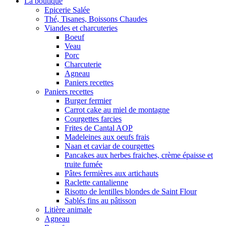
La boutique
Epicerie Salée
Thé, Tisanes, Boissons Chaudes
Viandes et charcuteries
Boeuf
Veau
Porc
Charcuterie
Agneau
Paniers recettes
Paniers recettes
Burger fermier
Carrot cake au miel de montagne
Courgettes farcies
Frites de Cantal AOP
Madeleines aux oeufs frais
Naan et caviar de courgettes
Pancakes aux herbes fraiches, crème épaisse et
truite fumée
Pâtes fermières aux artichauts
Raclette cantalienne
Risotto de lentilles blondes de Saint Flour
Sablés fins au pâtisson
Litière animale
Agneau