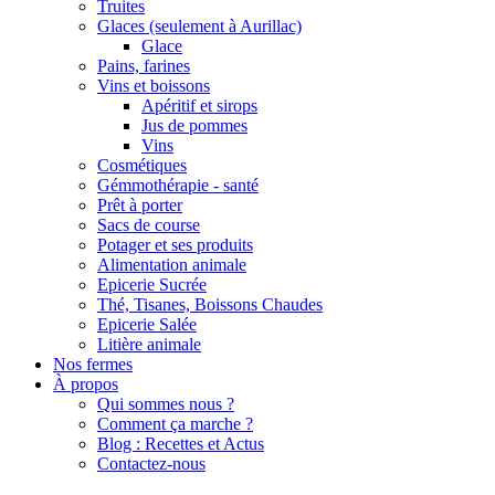
Truites
Glaces (seulement à Aurillac)
Glace
Pains, farines
Vins et boissons
Apéritif et sirops
Jus de pommes
Vins
Cosmétiques
Gémmothérapie - santé
Prêt à porter
Sacs de course
Potager et ses produits
Alimentation animale
Epicerie Sucrée
Thé, Tisanes, Boissons Chaudes
Epicerie Salée
Litière animale
Nos fermes
À propos
Qui sommes nous ?
Comment ça marche ?
Blog : Recettes et Actus
Contactez-nous