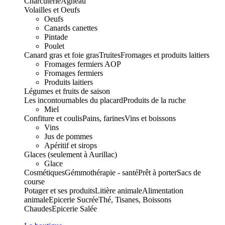
Charcuterie
Agneau
Volailles et Oeufs
Oeufs
Canards canettes
Pintade
Poulet
Canard gras et foie gras
Truites
Fromages et produits laitiers
Fromages fermiers AOP
Fromages fermiers
Produits laitiers
Légumes et fruits de saison
Les incontournables du placard
Produits de la ruche
Miel
Confiture et coulis
Pains, farines
Vins et boissons
Vins
Jus de pommes
Apéritif et sirops
Glaces (seulement à Aurillac)
Glace
Cosmétiques
Gémmothérapie - santé
Prêt à porter
Sacs de
course
Potager et ses produits
Litière animale
Alimentation
animale
Epicerie Sucrée
Thé, Tisanes, Boissons
Chaudes
Epicerie Salée