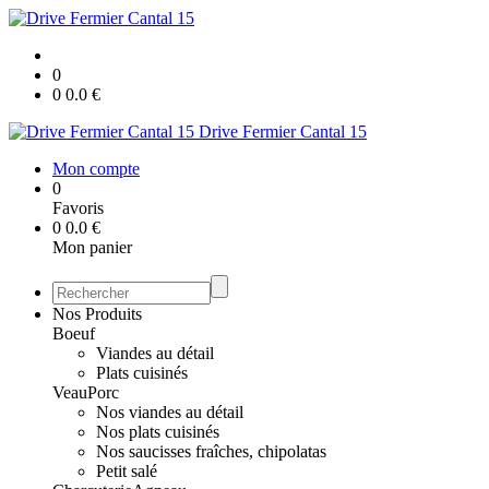
0
0
0.0
€
Drive Fermier Cantal 15
Mon compte
0
Favoris
0
0.0
€
Mon panier
Nos Produits
Boeuf
Viandes au détail
Plats cuisinés
Veau
Porc
Nos viandes au détail
Nos plats cuisinés
Nos saucisses fraîches, chipolatas
Petit salé