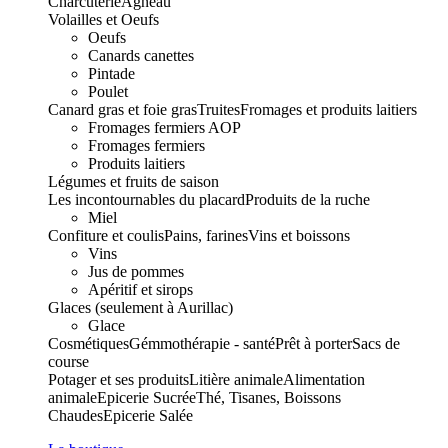
Charcuterie
Agneau
Volailles et Oeufs
Oeufs
Canards canettes
Pintade
Poulet
Canard gras et foie gras
Truites
Fromages et produits laitiers
Fromages fermiers AOP
Fromages fermiers
Produits laitiers
Légumes et fruits de saison
Les incontournables du placard
Produits de la ruche
Miel
Confiture et coulis
Pains, farines
Vins et boissons
Vins
Jus de pommes
Apéritif et sirops
Glaces (seulement à Aurillac)
Glace
Cosmétiques
Gémmothérapie - santé
Prêt à porter
Sacs de
course
Potager et ses produits
Litière animale
Alimentation
animale
Epicerie Sucrée
Thé, Tisanes, Boissons
Chaudes
Epicerie Salée