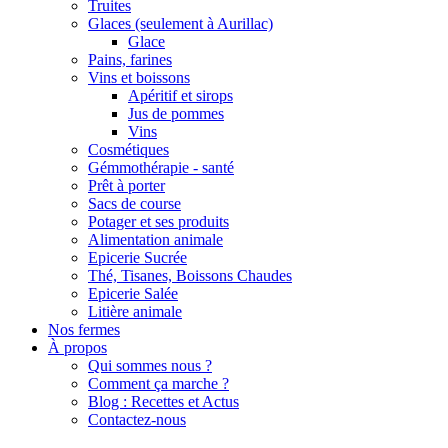
Truites
Glaces (seulement à Aurillac)
Glace
Pains, farines
Vins et boissons
Apéritif et sirops
Jus de pommes
Vins
Cosmétiques
Gémmothérapie - santé
Prêt à porter
Sacs de course
Potager et ses produits
Alimentation animale
Epicerie Sucrée
Thé, Tisanes, Boissons Chaudes
Epicerie Salée
Litière animale
Nos fermes
À propos
Qui sommes nous ?
Comment ça marche ?
Blog : Recettes et Actus
Contactez-nous