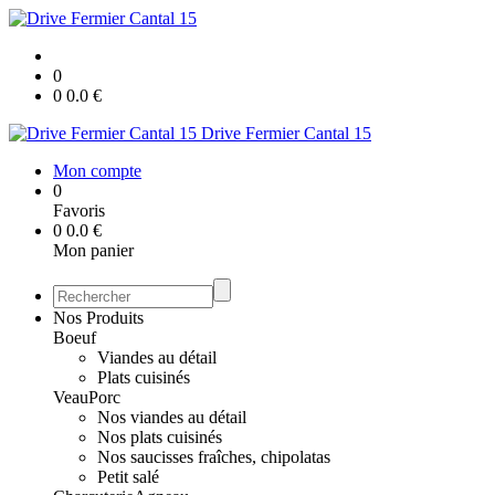
0
0
0.0
€
Drive Fermier Cantal 15
Mon compte
0
Favoris
0
0.0
€
Mon panier
Nos Produits
Boeuf
Viandes au détail
Plats cuisinés
Veau
Porc
Nos viandes au détail
Nos plats cuisinés
Nos saucisses fraîches, chipolatas
Petit salé