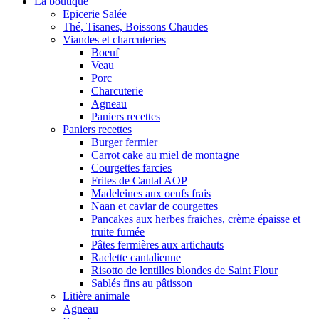
La boutique
Epicerie Salée
Thé, Tisanes, Boissons Chaudes
Viandes et charcuteries
Boeuf
Veau
Porc
Charcuterie
Agneau
Paniers recettes
Paniers recettes
Burger fermier
Carrot cake au miel de montagne
Courgettes farcies
Frites de Cantal AOP
Madeleines aux oeufs frais
Naan et caviar de courgettes
Pancakes aux herbes fraiches, crème épaisse et
truite fumée
Pâtes fermières aux artichauts
Raclette cantalienne
Risotto de lentilles blondes de Saint Flour
Sablés fins au pâtisson
Litière animale
Agneau