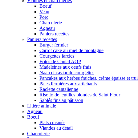
Viandes et charcuteries
Boeuf
Veau
Porc
Charcuterie
Agneau
Paniers recettes
Paniers recettes
Burger fermier
Carrot cake au miel de montagne
Courgettes farcies
Frites de Cantal AOP
Madeleines aux oeufs frais
Naan et caviar de courgettes
Pancakes aux herbes fraiches, crème épaisse et tru
Pâtes fermières aux artichauts
Raclette cantalienne
Risotto de lentilles blondes de Saint Flour
Sablés fins au pâtisson
Litière animale
Agneau
Boeuf
Plats cuisinés
Viandes au détail
Charcuterie