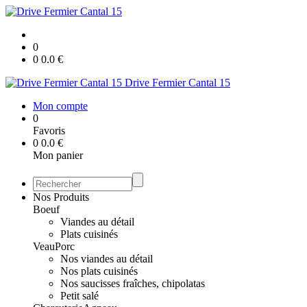
0
0
0.0
€
Drive Fermier Cantal 15
Mon compte
0
Favoris
0
0.0
€
Mon panier
Nos Produits
Boeuf
Viandes au détail
Plats cuisinés
Veau
Porc
Nos viandes au détail
Nos plats cuisinés
Nos saucisses fraîches, chipolatas
Petit salé