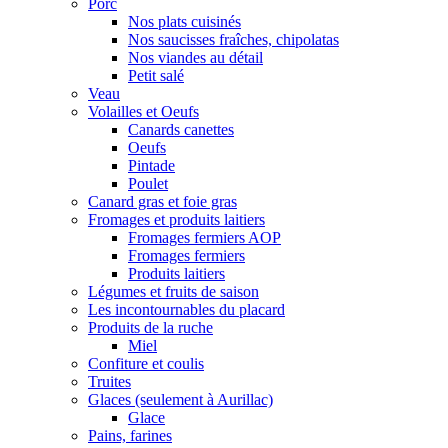
Porc
Nos plats cuisinés
Nos saucisses fraîches, chipolatas
Nos viandes au détail
Petit salé
Veau
Volailles et Oeufs
Canards canettes
Oeufs
Pintade
Poulet
Canard gras et foie gras
Fromages et produits laitiers
Fromages fermiers AOP
Fromages fermiers
Produits laitiers
Légumes et fruits de saison
Les incontournables du placard
Produits de la ruche
Miel
Confiture et coulis
Truites
Glaces (seulement à Aurillac)
Glace
Pains, farines