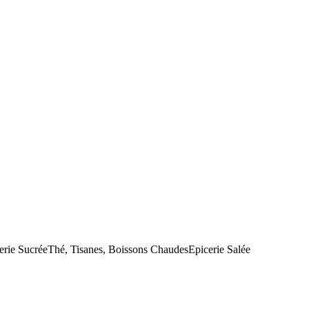
erie Sucrée
Thé, Tisanes, Boissons Chaudes
Epicerie Salée