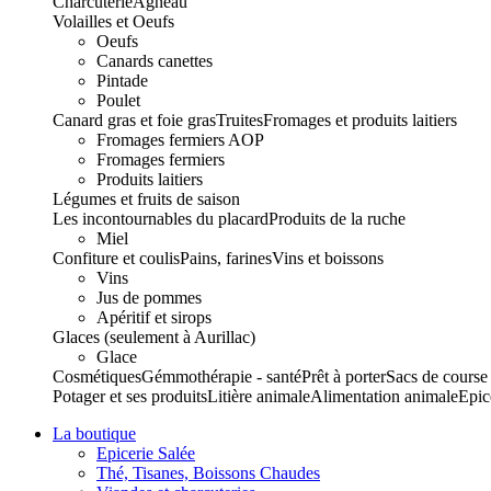
Charcuterie
Agneau
Volailles et Oeufs
Oeufs
Canards canettes
Pintade
Poulet
Canard gras et foie gras
Truites
Fromages et produits laitiers
Fromages fermiers AOP
Fromages fermiers
Produits laitiers
Légumes et fruits de saison
Les incontournables du placard
Produits de la ruche
Miel
Confiture et coulis
Pains, farines
Vins et boissons
Vins
Jus de pommes
Apéritif et sirops
Glaces (seulement à Aurillac)
Glace
Cosmétiques
Gémmothérapie - santé
Prêt à porter
Sacs de course
Potager et ses produits
Litière animale
Alimentation animale
Epic
La boutique
Epicerie Salée
Thé, Tisanes, Boissons Chaudes