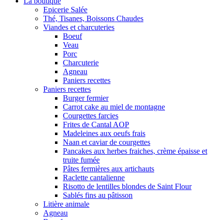
La boutique
Epicerie Salée
Thé, Tisanes, Boissons Chaudes
Viandes et charcuteries
Boeuf
Veau
Porc
Charcuterie
Agneau
Paniers recettes
Paniers recettes
Burger fermier
Carrot cake au miel de montagne
Courgettes farcies
Frites de Cantal AOP
Madeleines aux oeufs frais
Naan et caviar de courgettes
Pancakes aux herbes fraiches, crème épaisse et
truite fumée
Pâtes fermières aux artichauts
Raclette cantalienne
Risotto de lentilles blondes de Saint Flour
Sablés fins au pâtisson
Litière animale
Agneau