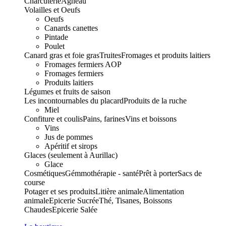
Charcuterie
Agneau
Volailles et Oeufs
Oeufs
Canards canettes
Pintade
Poulet
Canard gras et foie gras
Truites
Fromages et produits laitiers
Fromages fermiers AOP
Fromages fermiers
Produits laitiers
Légumes et fruits de saison
Les incontournables du placard
Produits de la ruche
Miel
Confiture et coulis
Pains, farines
Vins et boissons
Vins
Jus de pommes
Apéritif et sirops
Glaces (seulement à Aurillac)
Glace
Cosmétiques
Gémmothérapie - santé
Prêt à porter
Sacs de
course
Potager et ses produits
Litière animale
Alimentation
animale
Epicerie Sucrée
Thé, Tisanes, Boissons
Chaudes
Epicerie Salée