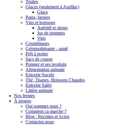
Truites
Glaces (seulement à Aurillac)
Glace
Pains, farines
Vins et boissons
Apéritif et sirops
Jus de pommes
Vins
Cosmétiques
Gémmothérapie - santé
Prêt à porter
Sacs de course
Potager et ses produits
Alimentation animale
Epicerie Sucrée
Thé, Tisanes, Boissons Chaudes
Epicerie Salée
Litière animale
Nos fermes
À propos
Qui sommes nous ?
Comment ça marche ?
Blog : Recettes et Actus
Contactez-nous