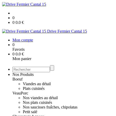
0
0
0.0
€
Drive Fermier Cantal 15
Mon compte
0
Favoris
0
0.0
€
Mon panier
Nos Produits
Boeuf
Viandes au détail
Plats cuisinés
Veau
Porc
Nos viandes au détail
Nos plats cuisinés
Nos saucisses fraîches, chipolatas
Petit salé