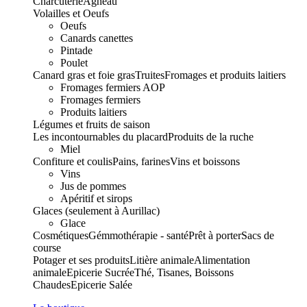
Charcuterie
Agneau
Volailles et Oeufs
Oeufs
Canards canettes
Pintade
Poulet
Canard gras et foie gras
Truites
Fromages et produits laitiers
Fromages fermiers AOP
Fromages fermiers
Produits laitiers
Légumes et fruits de saison
Les incontournables du placard
Produits de la ruche
Miel
Confiture et coulis
Pains, farines
Vins et boissons
Vins
Jus de pommes
Apéritif et sirops
Glaces (seulement à Aurillac)
Glace
Cosmétiques
Gémmothérapie - santé
Prêt à porter
Sacs de
course
Potager et ses produits
Litière animale
Alimentation
animale
Epicerie Sucrée
Thé, Tisanes, Boissons
Chaudes
Epicerie Salée