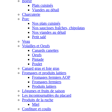
Boeuf
Plats cuisinés
Viandes au détail
Charcuterie
Porc
Nos plats cuisinés
Nos saucisses fraîches, chipolatas
Nos viandes au détail
Petit salé
Veau
Volailles et Oeufs
Canards canettes
Oeufs
Pintade
Poulet
Canard gras et foie gras
Fromages et produits laitiers
Fromages fermiers AOP
Fromages fermiers
Produits laitiers
Légumes et fruits de saison
Les incontournables du placard
Produits de la ruche
Miel
Confiture et coulis