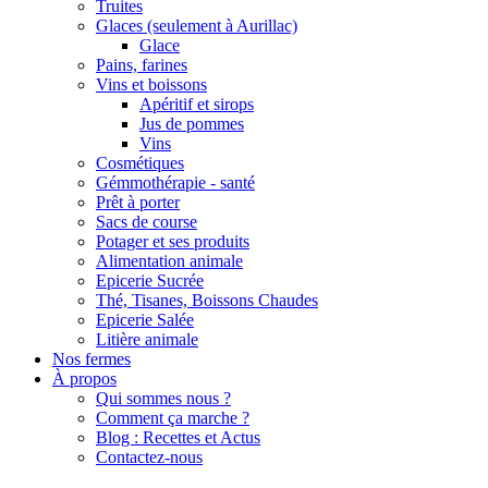
Truites
Glaces (seulement à Aurillac)
Glace
Pains, farines
Vins et boissons
Apéritif et sirops
Jus de pommes
Vins
Cosmétiques
Gémmothérapie - santé
Prêt à porter
Sacs de course
Potager et ses produits
Alimentation animale
Epicerie Sucrée
Thé, Tisanes, Boissons Chaudes
Epicerie Salée
Litière animale
Nos fermes
À propos
Qui sommes nous ?
Comment ça marche ?
Blog : Recettes et Actus
Contactez-nous