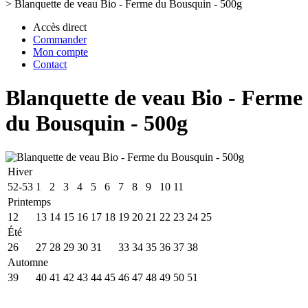
>
Blanquette de veau Bio - Ferme du Bousquin - 500g
Accès direct
Commander
Mon compte
Contact
Blanquette de veau Bio - Ferme
du Bousquin - 500g
Hiver
52-53
1
2
3
4
5
6
7
8
9
10
11
Printemps
12
13
14
15
16
17
18
19
20
21
22
23
24
25
Été
26
27
28
29
30
31
32
33
34
35
36
37
38
Automne
39
40
41
42
43
44
45
46
47
48
49
50
51