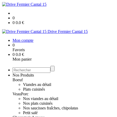
0
0
0.0
€
Drive Fermier Cantal 15
Mon compte
0
Favoris
0
0.0
€
Mon panier
Nos Produits
Boeuf
Viandes au détail
Plats cuisinés
Veau
Porc
Nos viandes au détail
Nos plats cuisinés
Nos saucisses fraîches, chipolatas
Petit salé