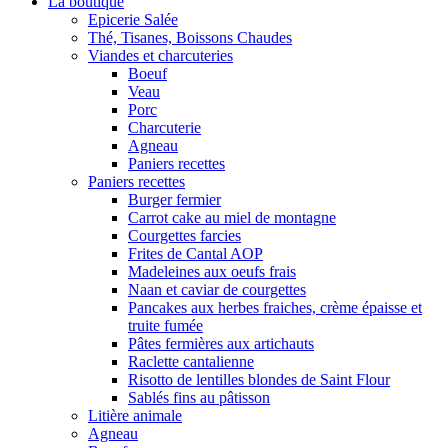
La boutique
Epicerie Salée
Thé, Tisanes, Boissons Chaudes
Viandes et charcuteries
Boeuf
Veau
Porc
Charcuterie
Agneau
Paniers recettes
Paniers recettes
Burger fermier
Carrot cake au miel de montagne
Courgettes farcies
Frites de Cantal AOP
Madeleines aux oeufs frais
Naan et caviar de courgettes
Pancakes aux herbes fraiches, crème épaisse et
truite fumée
Pâtes fermières aux artichauts
Raclette cantalienne
Risotto de lentilles blondes de Saint Flour
Sablés fins au pâtisson
Litière animale
Agneau